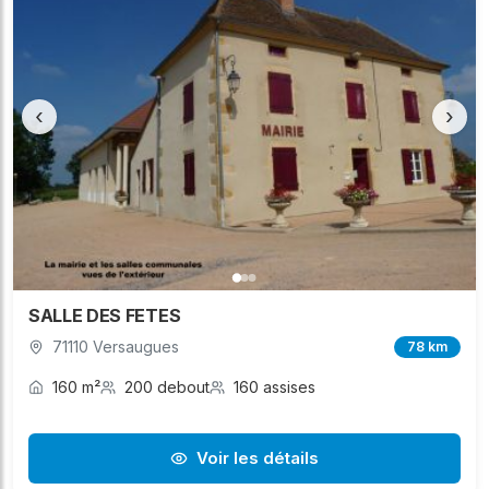
‹
›
SALLE DES FETES
71110 Versaugues
78 km
160 m²
200 debout
160 assises
Voir les détails