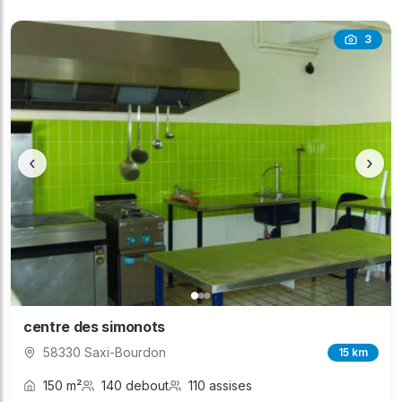
3
‹
›
centre des simonots
58330 Saxi-Bourdon
15 km
150 m²
140 debout
110 assises