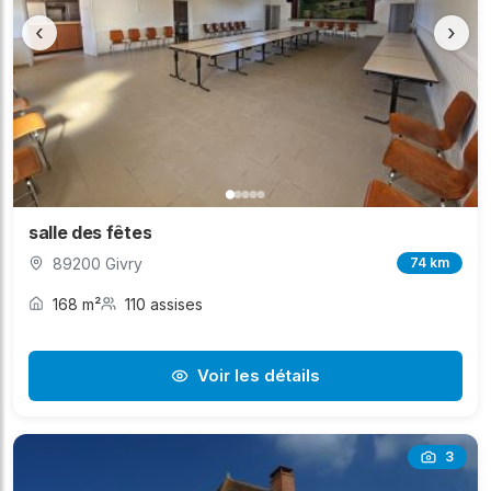
‹
›
salle des fêtes
89200 Givry
74 km
168 m²
110 assises
Voir les détails
3