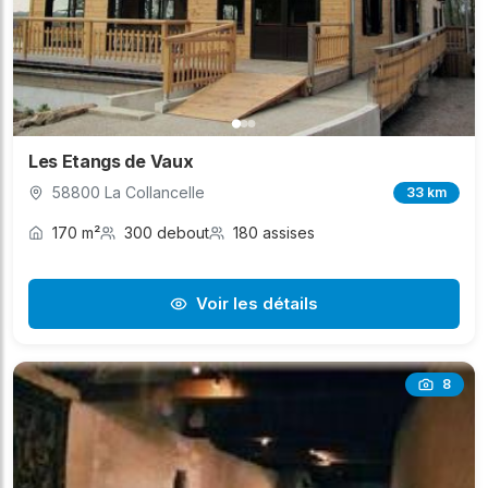
Les Etangs de Vaux
58800 La Collancelle
33 km
170 m²
300 debout
180 assises
Voir les détails
8