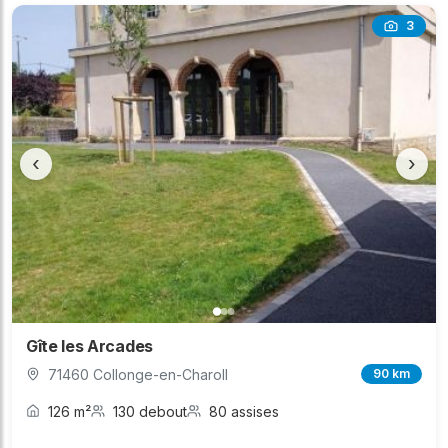
3
‹
›
Gîte les Arcades
71460 Collonge-en-Charoll
90 km
126 m²
130 debout
80 assises