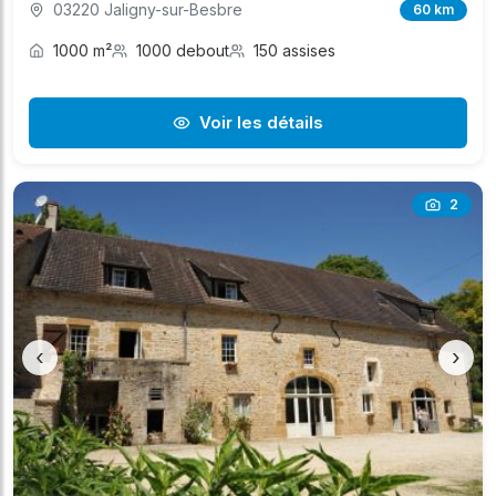
03220 Jaligny-sur-Besbre
60 km
1000 m²
1000 debout
150 assises
Voir les détails
2
‹
›