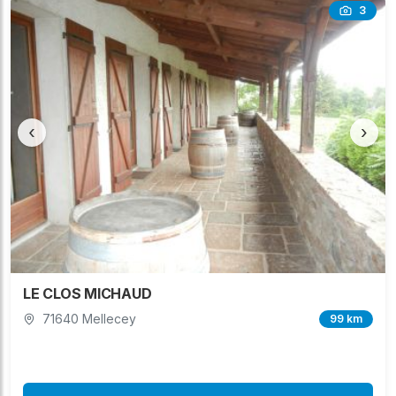
3
‹
›
LE CLOS MICHAUD
71640 Mellecey
99 km