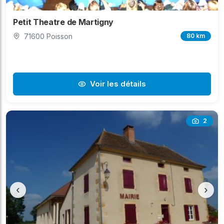
Petit Theatre de Martigny
71600 Poisson
80 km
Voir les détails
2
‹
›