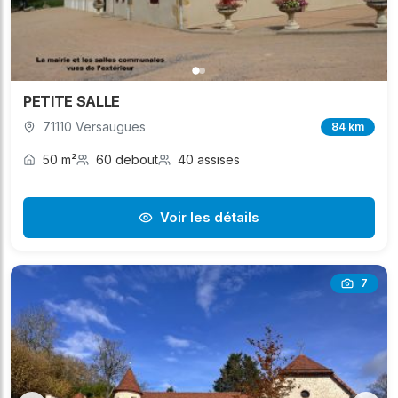
PETITE SALLE
71110 Versaugues
84 km
50 m²
60 debout
40 assises
Voir les détails
7