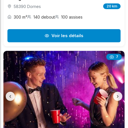
58390 Dornes
20 km
300 m²
140 debout
100 assises
Voir les détails
7
‹
›