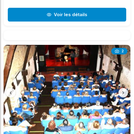
Voir les détails
2
‹
›