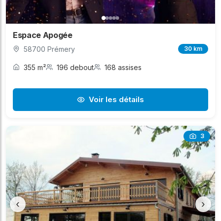
Espace Apogée
58700 Prémery
30 km
355 m²
196 debout
168 assises
Voir les détails
3
‹
›