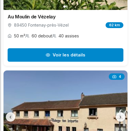
Au Moulin de Vézelay
89450 Fontenay-près-Vézel
62 km
50 m²
60 debout
40 assises
Voir les détails
4
‹
›