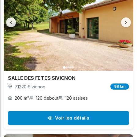
‹
›
SALLE DES FETES SIVIGNON
71220 Sivignon
98 km
200 m²
120 debout
120 assises
Voir les détails