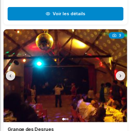
Voir les détails
3
‹
›
Grange des Desrues