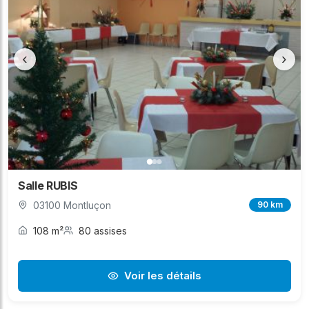
‹
›
Salle RUBIS
03100 Montluçon
90 km
108 m²
80 assises
Voir les détails