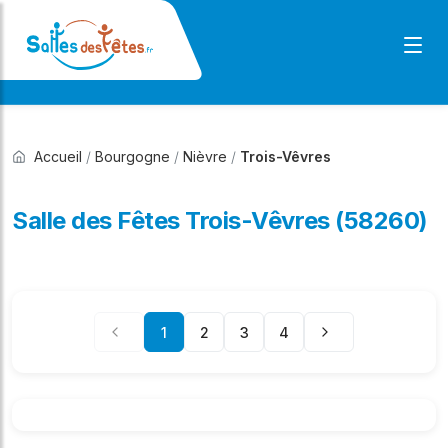
Accueil
/
Bourgogne
/
Nièvre
/
Trois-Vêvres
Salle des Fêtes Trois-Vêvres (58260)
1
2
3
4