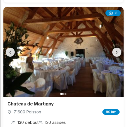
3
‹
›
Chateau de Martigny
71600 Poisson
80 km
130 debout
130 assises