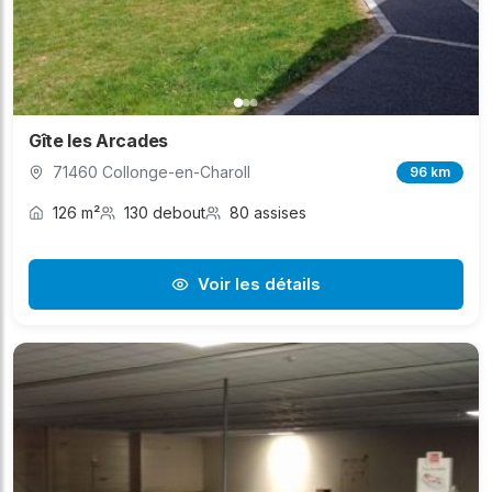
Gîte les Arcades
71460 Collonge-en-Charoll
96 km
126 m²
130 debout
80 assises
Voir les détails