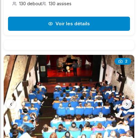
130 debout
130 assises
Voir les détails
2
‹
›