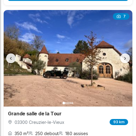
7
‹
›
Grande salle de la Tour
03300 Creuzier-le-Vieux
93 km
350 m²
250 debout
180 assises