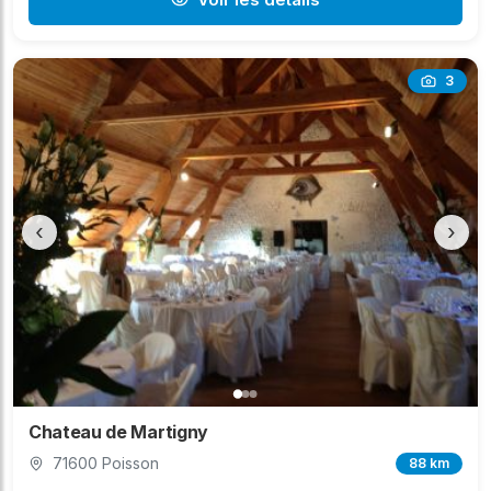
3
‹
›
Chateau de Martigny
71600 Poisson
88 km