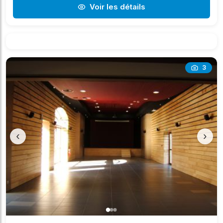
Voir les détails
3
‹
›