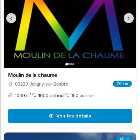
‹
›
Moulin de la chaume
03220 Jaligny-sur-Besbre
70 km
1000 m²
1000 debout
150 assises
Voir les détails
3