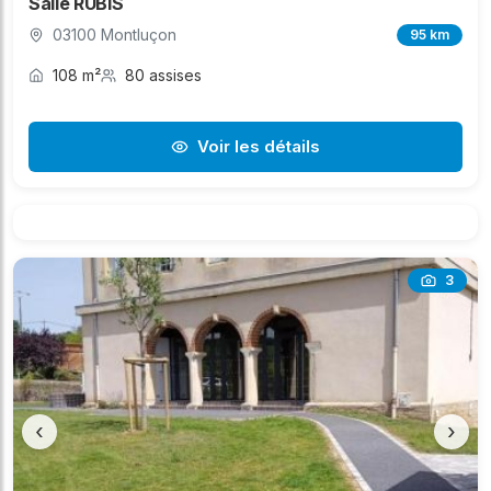
Salle RUBIS
03100 Montluçon
95 km
108 m²
80 assises
Voir les détails
3
‹
›