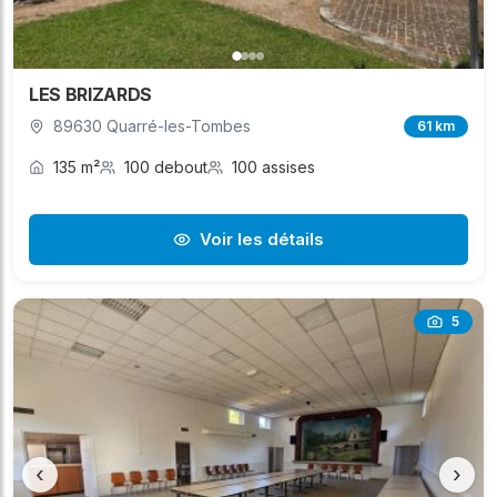
LES BRIZARDS
89630 Quarré-les-Tombes
61 km
135 m²
100 debout
100 assises
Voir les détails
5
‹
›