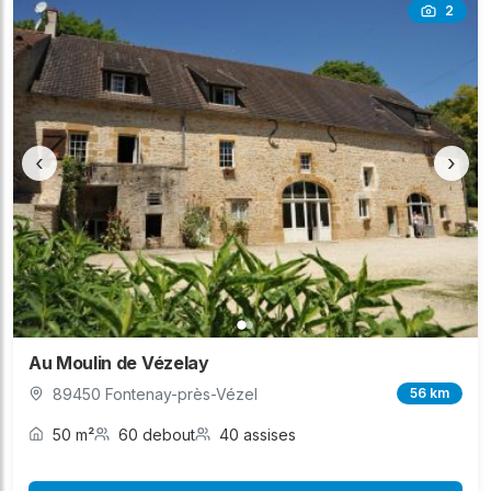
2
‹
›
Au Moulin de Vézelay
89450 Fontenay-près-Vézel
56 km
50 m²
60 debout
40 assises