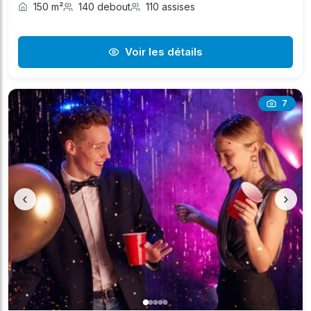
150 m²
140 debout
110 assises
Voir les détails
7
‹
›