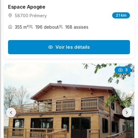
Espace Apogée
58700 Prémery
21 km
355 m²
196 debout
168 assises
Voir les détails
3
‹
›