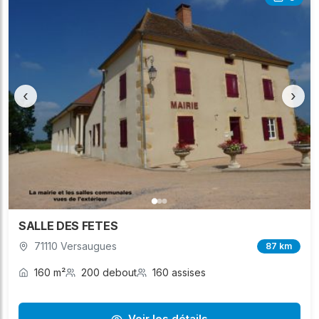
‹
›
SALLE DES FETES
71110 Versaugues
87 km
160 m²
200 debout
160 assises
Voir les détails