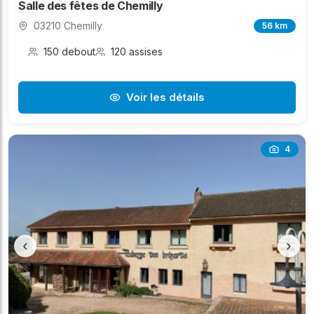
Salle des fêtes de Chemilly
03210 Chemilly
56 km
150 debout
120 assises
Voir les détails
4
‹
›