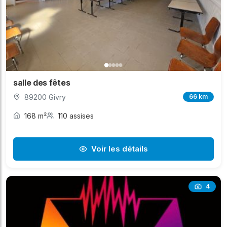
salle des fêtes
89200 Givry
66 km
168 m²
110 assises
Voir les détails
4