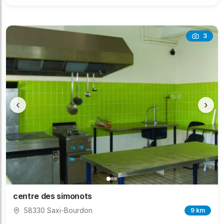
3
‹
›
centre des simonots
58330 Saxi-Bourdon
9 km