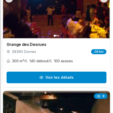
Grange des Desrues
58390 Dornes
28 km
300 m²
140 debout
100 assises
Voir les détails
8