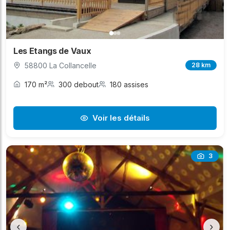
Les Etangs de Vaux
58800 La Collancelle
28 km
170 m²
300 debout
180 assises
Voir les détails
3
‹
›