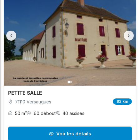
‹
›
PETITE SALLE
71110 Versaugues
92 km
50 m²
60 debout
40 assises
Voir les détails