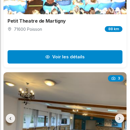
Petit Theatre de Martigny
71600 Poisson
88 km
Voir les détails
3
‹
›