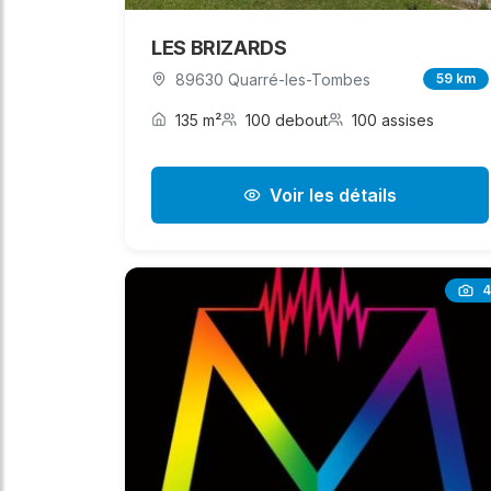
LES BRIZARDS
89630 Quarré-les-Tombes
59 km
135 m²
100 debout
100 assises
Voir les détails
4