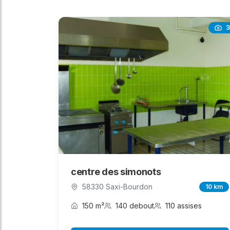
3
centre des simonots
58330 Saxi-Bourdon
10 km
150 m²
140 debout
110 assises