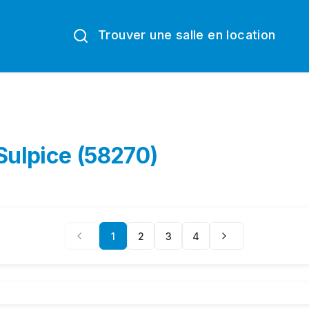
Trouver une salle en location
-Sulpice (58270)
1
2
3
4