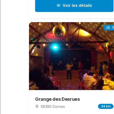
Voir les détails
3
Grange des Desrues
58390 Dornes
34 km