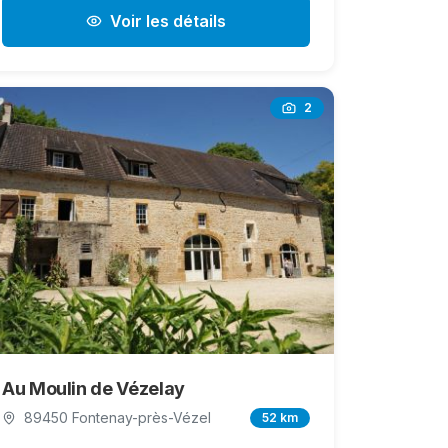
Voir les détails
2
Au Moulin de Vézelay
89450 Fontenay-près-Vézel
52 km