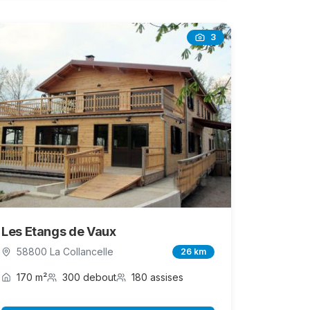
3
Les Etangs de Vaux
58800 La Collancelle
26 km
170 m²
300 debout
180 assises