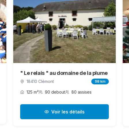
" Le relais " au domaine de la plume
18410 Clémont
98 km
125 m²
90 debout
80 assises
Voir les détails