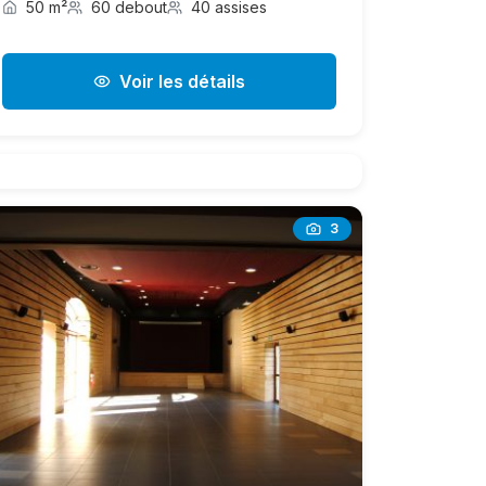
50 m²
60 debout
40 assises
Voir les détails
3