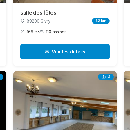
salle des fêtes
89200 Givry
62 km
168 m²
110 assises
Voir les détails
3