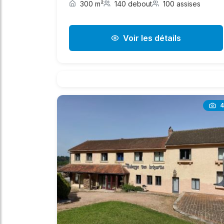
300 m²
140 debout
100 assises
Voir les détails
4