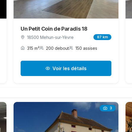
Un Petit Coin de Paradis 18
18500 Mehun-sur-Yèvre
87 km
315 m²
200 debout
150 assises
Voir les détails
3