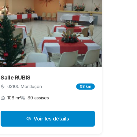
Salle RUBIS
03100 Montluçon
98 km
108 m²
80 assises
Voir les détails