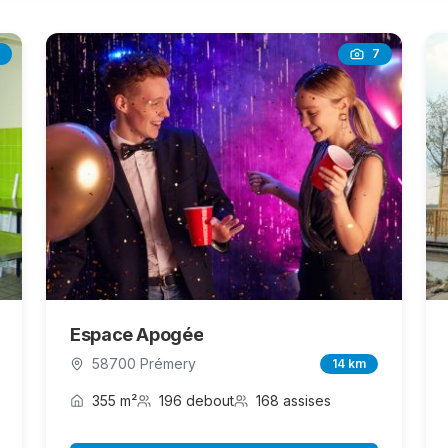
7
Espace Apogée
58700 Prémery
14 km
355 m²
196 debout
168 assises