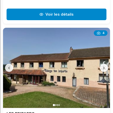
Voir les détails
4
‹
›