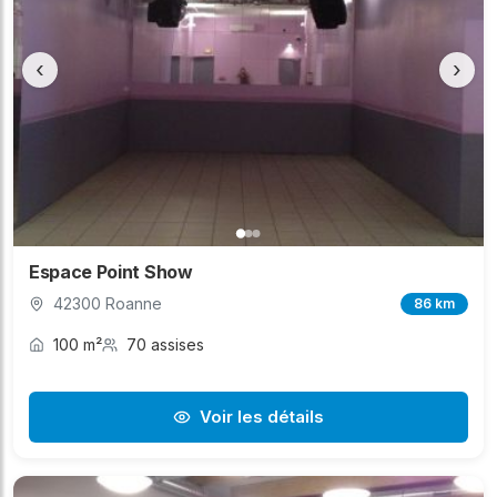
‹
›
Espace Point Show
42300 Roanne
86 km
100 m²
70 assises
Voir les détails