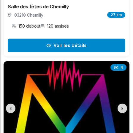
Salle des fêtes de Chemilly
03210 Chemilly
27 km
150 debout
120 assises
Voir les détails
4
‹
›