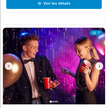
Voir les détails
7
‹
›