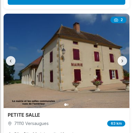
2
‹
›
PETITE SALLE
71110 Versaugues
63 km