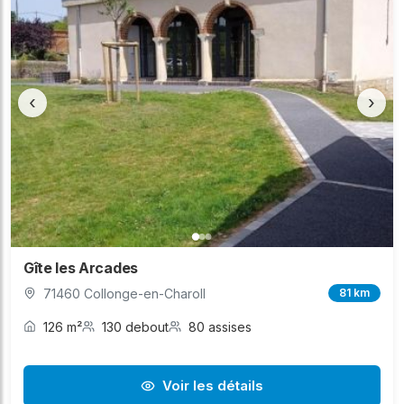
‹
›
Gîte les Arcades
71460 Collonge-en-Charoll
81 km
126 m²
130 debout
80 assises
Voir les détails