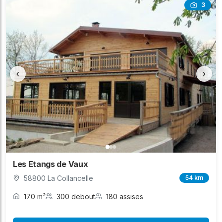
3
‹
›
Les Etangs de Vaux
58800 La Collancelle
54 km
170 m²
300 debout
180 assises