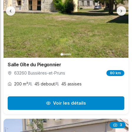
‹
›
Salle Gîte du Piegonnier
63260 Bussières-et-Pruns
80 km
200 m²
45 debout
45 assises
Voir les détails
3