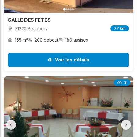
SALLE DES FETES
71220 Beaubery
77 km
165 m²
200 debout
180 assises
Voir les détails
3
‹
›