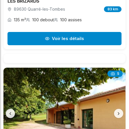
LES BRIZARDS
89630 Quarré-les-Tombes
83 km
135 m²
100 debout
100 assises
Voir les détails
5
‹
›