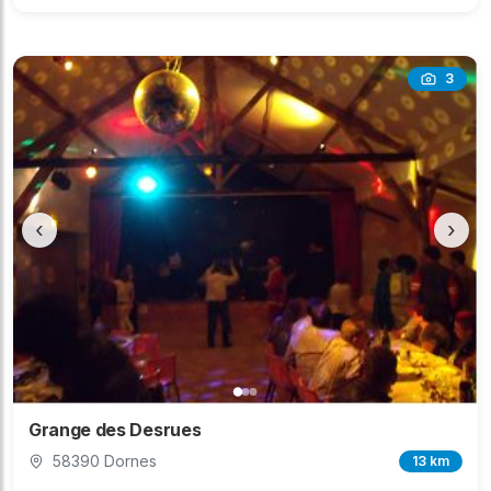
3
‹
›
Grange des Desrues
58390 Dornes
13 km