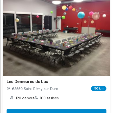
Les Demeures du Lac
63550 Saint-Rémy-sur-Duro
90 km
120 debout
100 assises