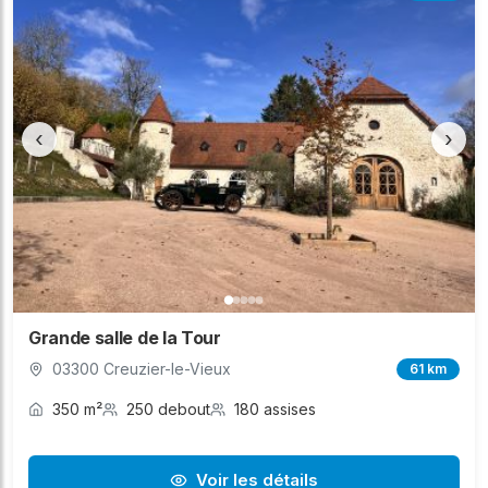
‹
›
Grande salle de la Tour
03300 Creuzier-le-Vieux
61 km
350 m²
250 debout
180 assises
Voir les détails