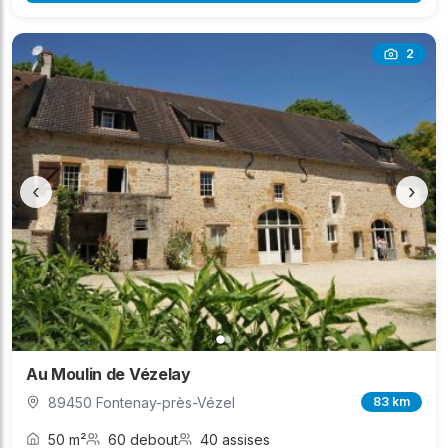
2
‹
›
Au Moulin de Vézelay
89450 Fontenay-près-Vézel
83 km
50 m²
60 debout
40 assises