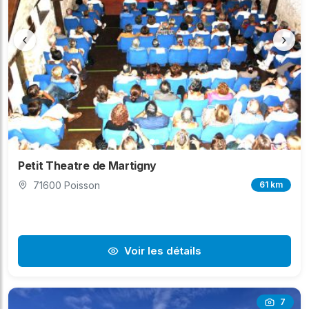
‹
›
Petit Theatre de Martigny
71600 Poisson
61 km
Voir les détails
7