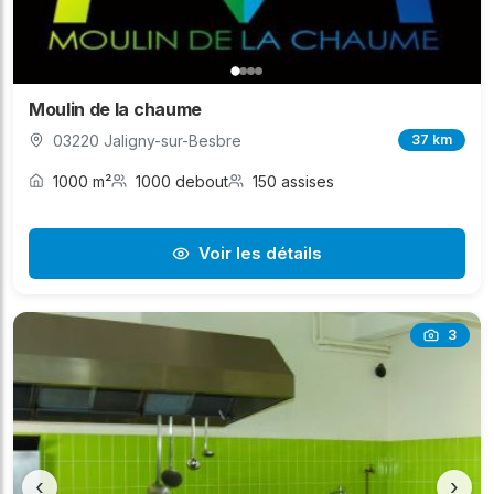
Moulin de la chaume
03220 Jaligny-sur-Besbre
37 km
1000 m²
1000 debout
150 assises
Voir les détails
3
‹
›