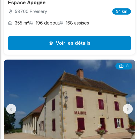
Espace Apogée
58700 Prémery
54 km
355 m²
196 debout
168 assises
Voir les détails
3
‹
›