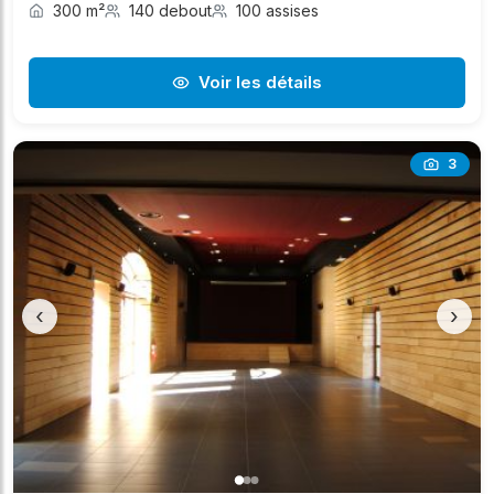
300 m²
140 debout
100 assises
Voir les détails
3
‹
›