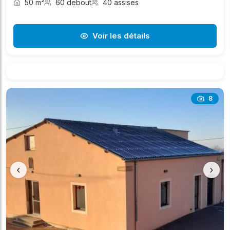
50 m²
60 debout
40 assises
Voir les détails
8
‹
›