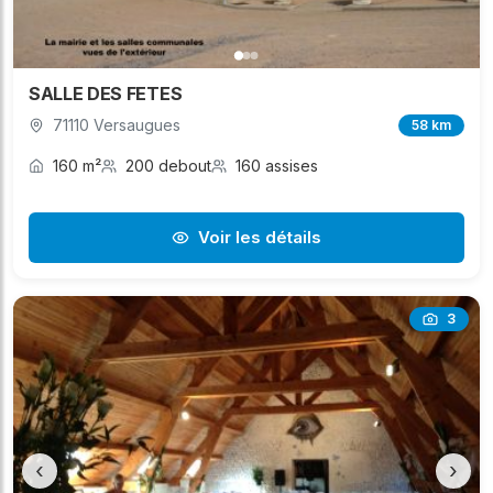
SALLE DES FETES
71110 Versaugues
58 km
160 m²
200 debout
160 assises
Voir les détails
3
‹
›