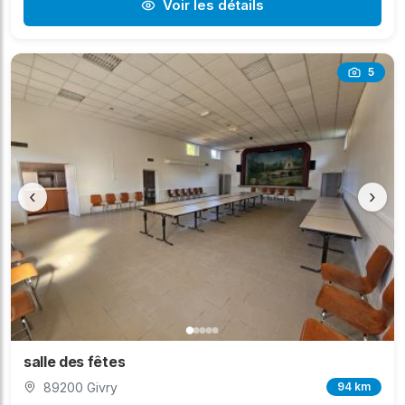
Voir les détails
5
‹
›
salle des fêtes
89200 Givry
94 km