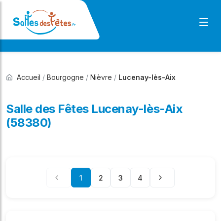
Accueil
/
Bourgogne
/
Nièvre
/
Lucenay-lès-Aix
Salle des Fêtes Lucenay-lès-Aix
(58380)
1
2
3
4