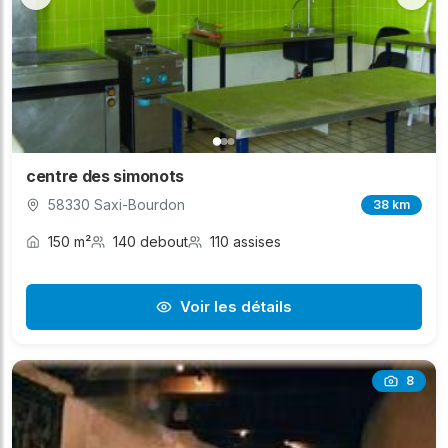
centre des simonots
58330 Saxi-Bourdon
38 km
150 m²
140 debout
110 assises
Voir les détails
8