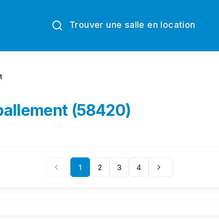
Trouver une salle en location
t
pallement (58420)
1
2
3
4