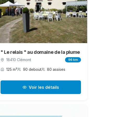
" Le relais " au domaine de la plume
18410 Clémont
96 km
125 m²
90 debout
80 assises
Voir les détails