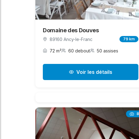
Domaine des Douves
89160 Ancy-le-Franc
79 km
72 m²
60 debout
50 assises
Voir les détails
8