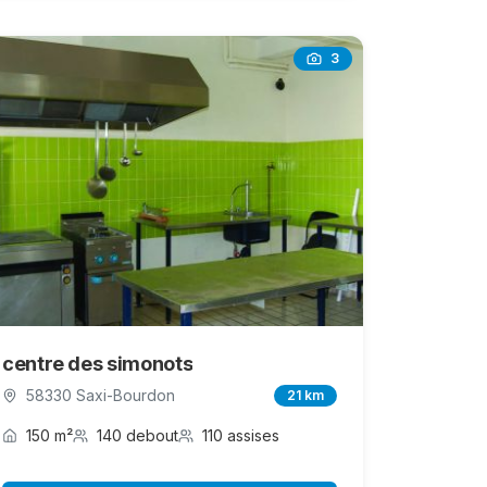
3
centre des simonots
58330 Saxi-Bourdon
21 km
150 m²
140 debout
110 assises