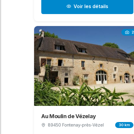
Voir les détails
2
Au Moulin de Vézelay
89450 Fontenay-près-Vézel
30 km