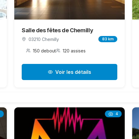
Salle des fêtes de Chemilly
03210 Chemilly
83 km
150 debout
120 assises
Voir les détails
4