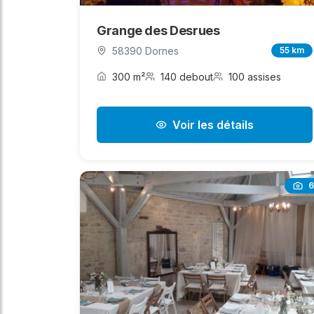
Grange des Desrues
58390 Dornes
55 km
300 m²
140 debout
100 assises
Voir les détails
6