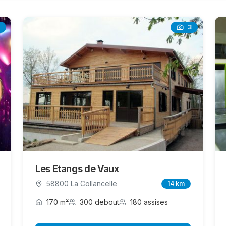
3
Les Etangs de Vaux
58800 La Collancelle
14 km
170 m²
300 debout
180 assises