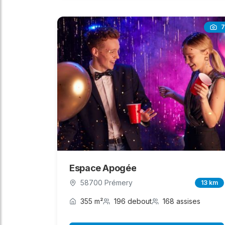
7
Espace Apogée
58700 Prémery
13 km
355 m²
196 debout
168 assises