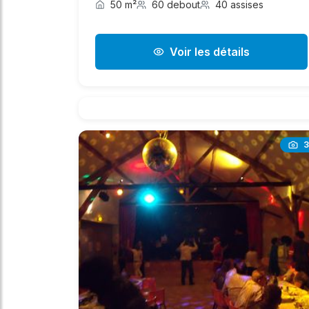
50 m²
60 debout
40 assises
Voir les détails
3