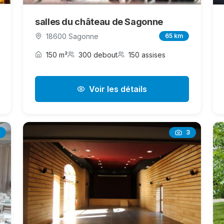
salles du château de Sagonne
18600 Sagonne
65 km
150 m²
300 debout
150 assises
Voir les détails
3