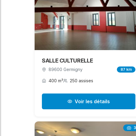
SALLE CULTURELLE
89600 Germigny
87 km
400 m²
250 assises
Voir les détails
3