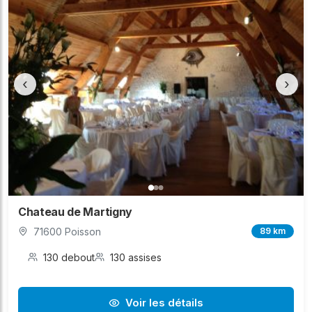
‹
›
Chateau de Martigny
71600 Poisson
89 km
130 debout
130 assises
Voir les détails