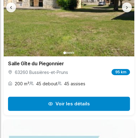
‹
›
Salle Gîte du Piegonnier
63260 Bussières-et-Pruns
95 km
200 m²
45 debout
45 assises
Voir les détails