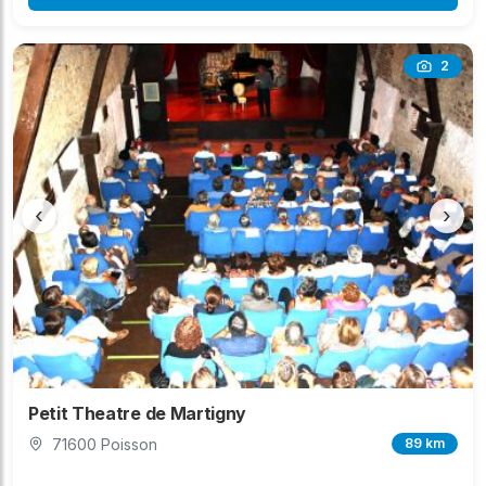
2
‹
›
Petit Theatre de Martigny
71600 Poisson
89 km