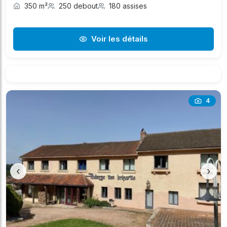
350 m²
250 debout
180 assises
Voir les détails
4
‹
›