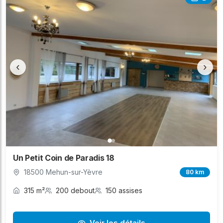
‹
›
Un Petit Coin de Paradis 18
18500 Mehun-sur-Yèvre
80 km
315 m²
200 debout
150 assises
Voir les détails