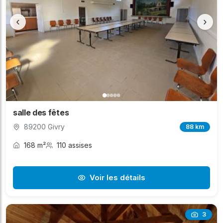
‹
›
salle des fêtes
89200 Givry
88 km
168 m²
110 assises
Voir les détails
3