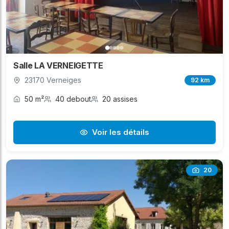
Salle LA VERNEIGETTE
23170 Verneiges
92 km
50 m²
40 debout
20 assises
Voir les détails
20