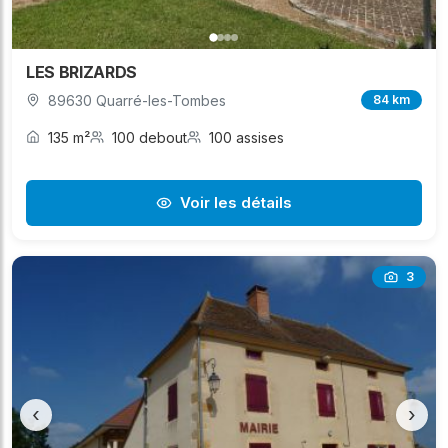
LES BRIZARDS
89630 Quarré-les-Tombes
84 km
135 m²
100 debout
100 assises
Voir les détails
3
‹
›