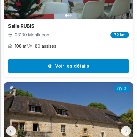
Salle RUBIS
03100 Montluçon
72 km
108 m²
80 assises
Voir les détails
2
‹
›