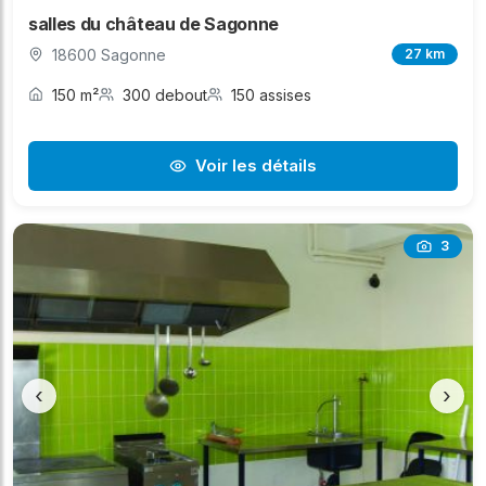
salles du château de Sagonne
18600 Sagonne
27 km
150 m²
300 debout
150 assises
Voir les détails
3
‹
›