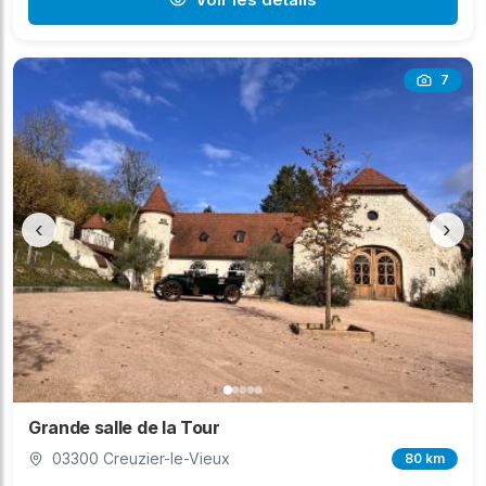
7
‹
›
Grande salle de la Tour
03300 Creuzier-le-Vieux
80 km