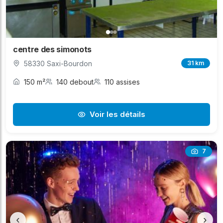
centre des simonots
58330 Saxi-Bourdon
31 km
150 m²
140 debout
110 assises
Voir les détails
7
‹
›