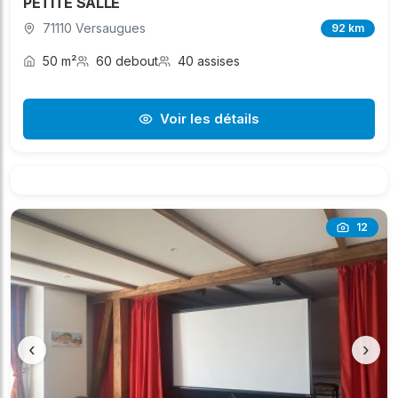
PETITE SALLE
71110 Versaugues
92 km
50 m²
60 debout
40 assises
Voir les détails
12
‹
›