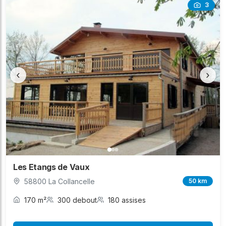
3
‹
›
Les Etangs de Vaux
58800 La Collancelle
50 km
170 m²
300 debout
180 assises