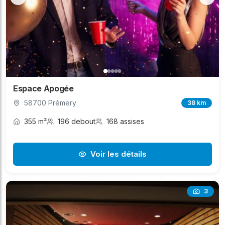
Espace Apogée
58700 Prémery
38 km
355 m²
196 debout
168 assises
Voir les détails
3