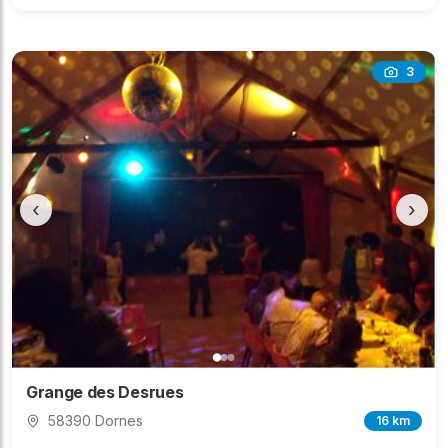
3
‹
›
Grange des Desrues
58390 Dornes
16 km