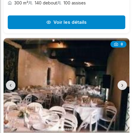
300 m²
140 debout
100 assises
Voir les détails
8
‹
›