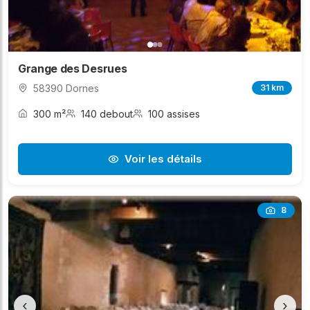
Grange des Desrues
58390 Dornes
31 km
300 m²
140 debout
100 assises
Voir les détails
8
‹
›