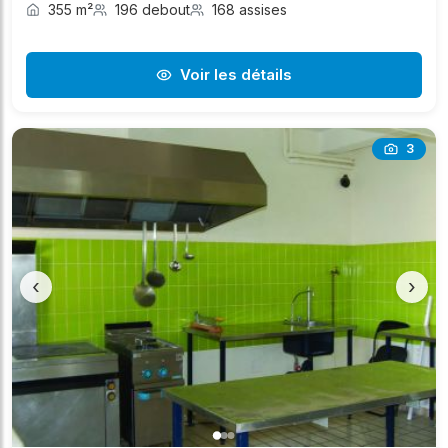
355 m²
196 debout
168 assises
Voir les détails
3
‹
›