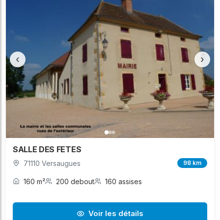
‹
›
SALLE DES FETES
71110 Versaugues
98 km
160 m²
200 debout
160 assises
Voir les détails