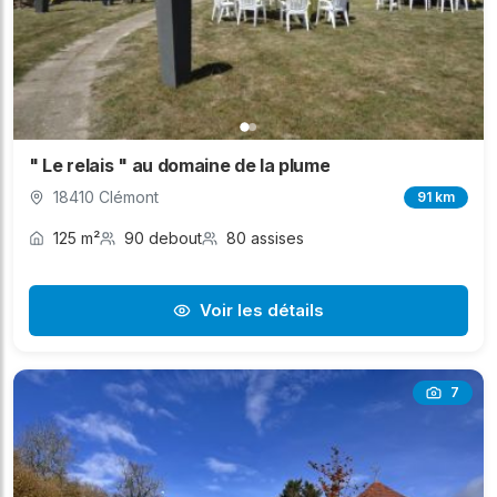
" Le relais " au domaine de la plume
18410 Clémont
91 km
125 m²
90 debout
80 assises
Voir les détails
7