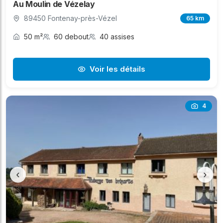
Au Moulin de Vézelay
89450 Fontenay-près-Vézel
65 km
50 m²
60 debout
40 assises
Voir les détails
4
‹
›