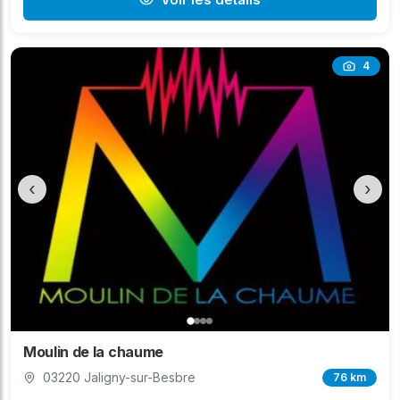
4
‹
›
Moulin de la chaume
03220 Jaligny-sur-Besbre
76 km