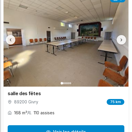
‹
›
salle des fêtes
89200 Givry
75 km
168 m²
110 assises
Voir les détails