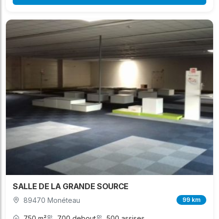
SALLE DE LA GRANDE SOURCE
89470 Monéteau
99 km
750 m²
700 debout
500 assises