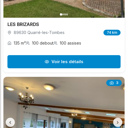
LES BRIZARDS
89630 Quarré-les-Tombes
74 km
135 m²
100 debout
100 assises
Voir les détails
3
‹
›