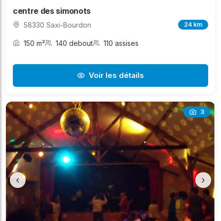
centre des simonots
58330 Saxi-Bourdon
24 km
150 m²
140 debout
110 assises
Voir les détails
3
‹
›