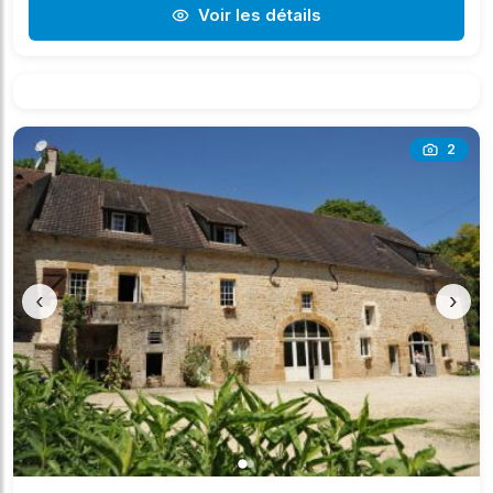
Voir les détails
2
‹
›