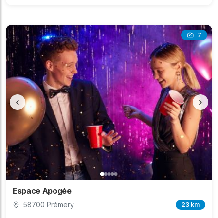
7
‹
›
Espace Apogée
58700 Prémery
23 km