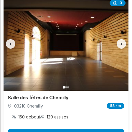
3
‹
›
Salle des fêtes de Chemilly
03210 Chemilly
58 km
150 debout
120 assises