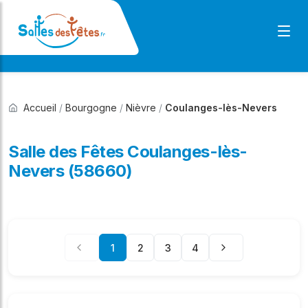
Accueil
/
Bourgogne
/
Nièvre
/
Coulanges-lès-Nevers
Salle des Fêtes Coulanges-lès-
Nevers (58660)
1
2
3
4