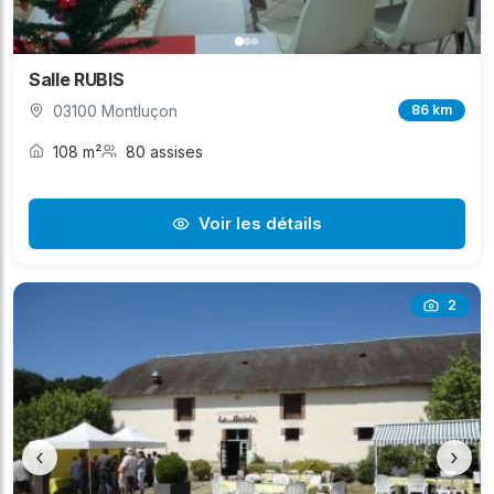
Salle RUBIS
03100 Montluçon
86 km
108 m²
80 assises
Voir les détails
2
‹
›