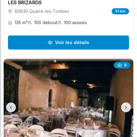
LES BRIZARDS
89630 Quarré-les-Tombes
51 km
135 m²
100 debout
100 assises
Voir les détails
8
‹
›