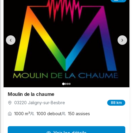
‹
›
Moulin de la chaume
03220 Jaligny-sur-Besbre
88 km
1000 m²
1000 debout
150 assises
Voir les détails