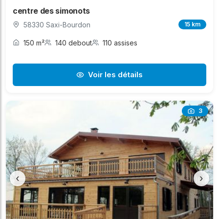
centre des simonots
58330 Saxi-Bourdon
15 km
150 m²
140 debout
110 assises
Voir les détails
3
‹
›