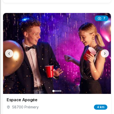
7
‹
›
Espace Apogée
58700 Prémery
4 km