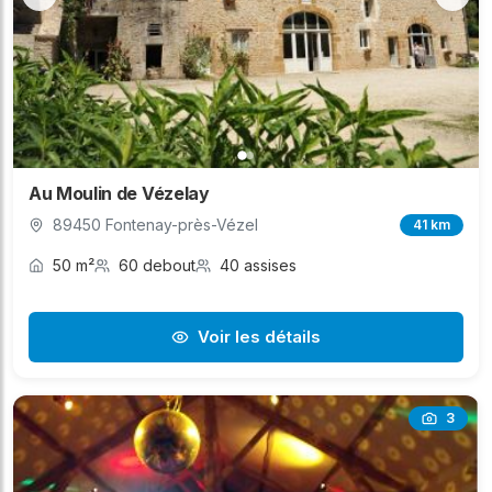
Au Moulin de Vézelay
89450 Fontenay-près-Vézel
41 km
50 m²
60 debout
40 assises
Voir les détails
3