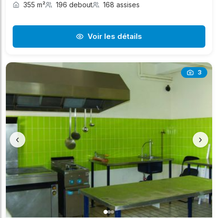
355 m²
196 debout
168 assises
Voir les détails
3
‹
›