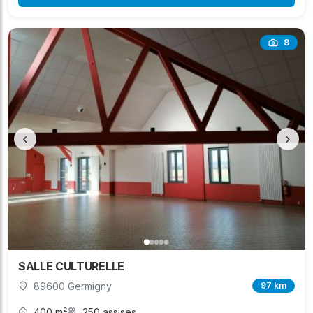
8
‹
›
SALLE CULTURELLE
89600 Germigny
97 km
400 m²
250 assises