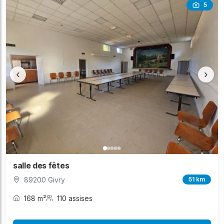
5
‹
›
salle des fêtes
89200 Givry
51 km
168 m²
110 assises