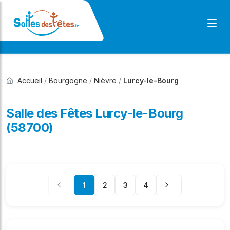
Accueil
/
Bourgogne
/
Nièvre
/
Lurcy-le-Bourg
Salle des Fêtes Lurcy-le-Bourg
(58700)
1
2
3
4