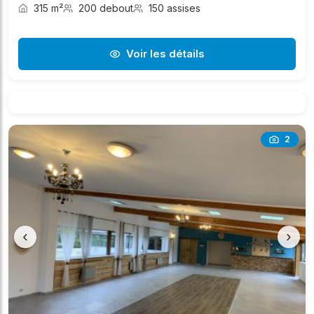
315 m²
200 debout
150 assises
Voir les détails
2
‹
›