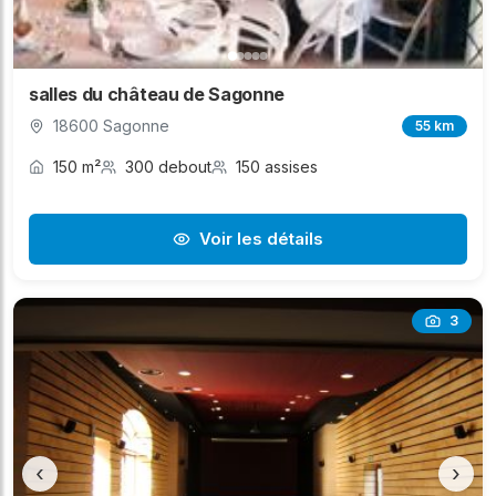
salles du château de Sagonne
18600 Sagonne
55 km
150 m²
300 debout
150 assises
Voir les détails
3
‹
›