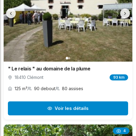
‹
›
" Le relais " au domaine de la plume
18410 Clémont
93 km
125 m²
90 debout
80 assises
Voir les détails
4