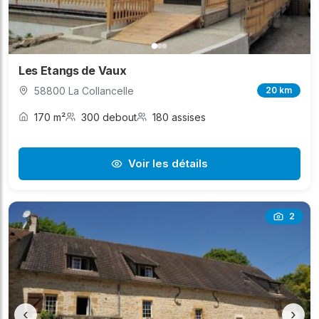
Les Etangs de Vaux
58800 La Collancelle
20 km
170 m²
300 debout
180 assises
Voir les détails
2
‹
›