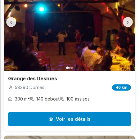
‹
›
Grange des Desrues
58390 Dornes
46 km
300 m²
140 debout
100 assises
Voir les détails