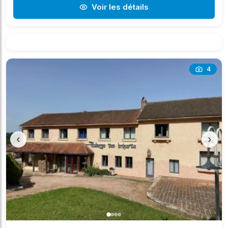
Voir les détails
4
‹
›