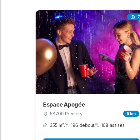
7
Espace Apogée
58700 Prémery
5 km
355 m²
196 debout
168 assises