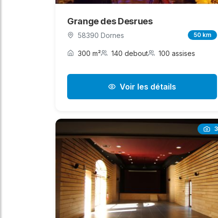
Grange des Desrues
58390 Dornes
50 km
300 m²
140 debout
100 assises
Voir les détails
3