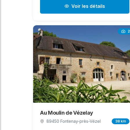
Voir les détails
2
Au Moulin de Vézelay
89450 Fontenay-près-Vézel
38 km