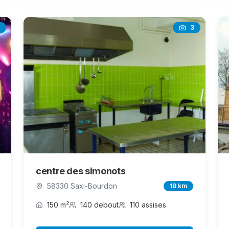
3
centre des simonots
58330 Saxi-Bourdon
18 km
150 m²
140 debout
110 assises