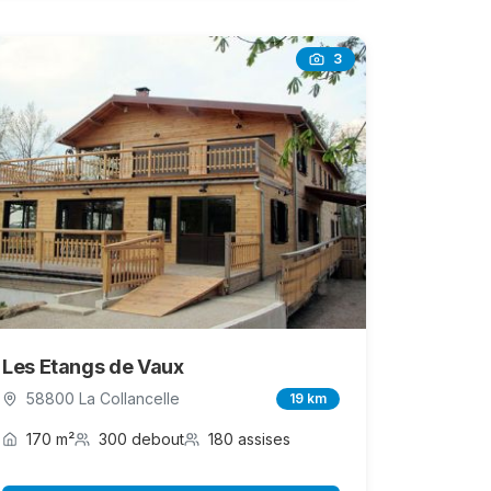
3
Les Etangs de Vaux
58800 La Collancelle
19 km
170 m²
300 debout
180 assises