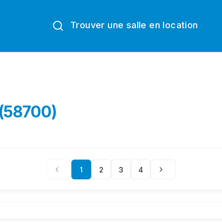
Trouver une salle en location
 (58700)
1
2
3
4