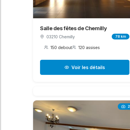
Salle des fêtes de Chemilly
03210 Chemilly
78 km
150 debout
120 assises
Voir les détails
2