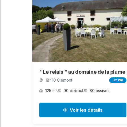
" Le relais " au domaine de la plume
18410 Clémont
92 km
125 m²
90 debout
80 assises
Voir les détails