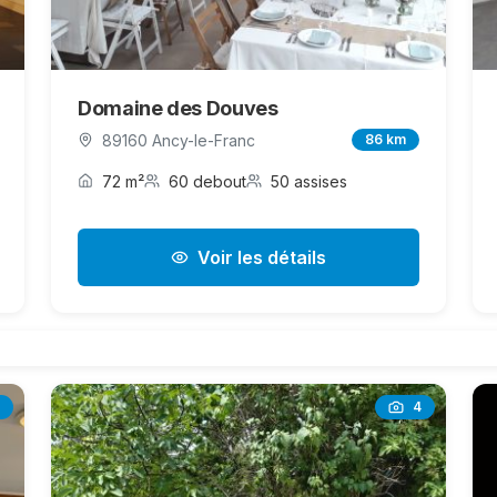
Domaine des Douves
89160 Ancy-le-Franc
86 km
72 m²
60 debout
50 assises
Voir les détails
4