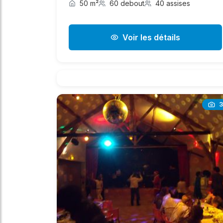
50 m²
60 debout
40 assises
Voir les détails
3