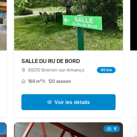
SALLE DU RU DE BORD
89210 Brienon-sur-Armanço
90 km
169 m²
120 assises
Voir les détails
8