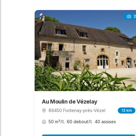
2
Au Moulin de Vézelay
89450 Fontenay-près-Vézel
13 km
50 m²
60 debout
40 assises