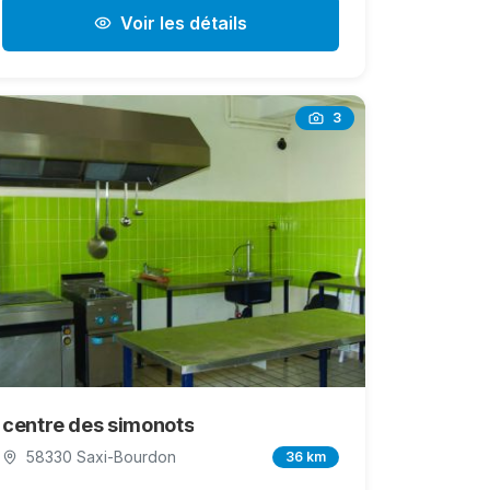
Voir les détails
3
centre des simonots
58330 Saxi-Bourdon
36 km