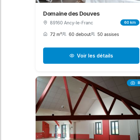
Domaine des Douves
89160 Ancy-le-Franc
60 km
72 m²
60 debout
50 assises
Voir les détails
8