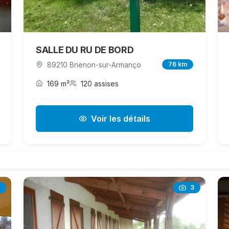
SALLE DU RU DE BORD
89210 Brienon-sur-Armanço
76 km
169 m²
120 assises
Voir les détails
3