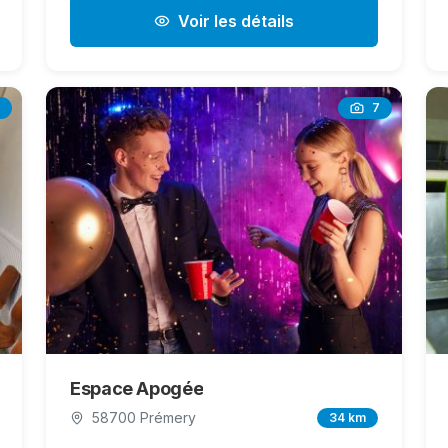
Voir les détails
7
Espace Apogée
58700 Prémery
34 km