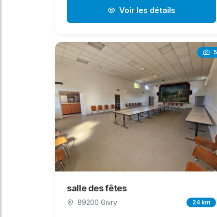
Voir les détails
5
salle des fêtes
89200 Givry
24 km