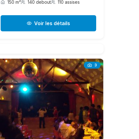
150 m²
140 debout
110 assises
Voir les détails
3