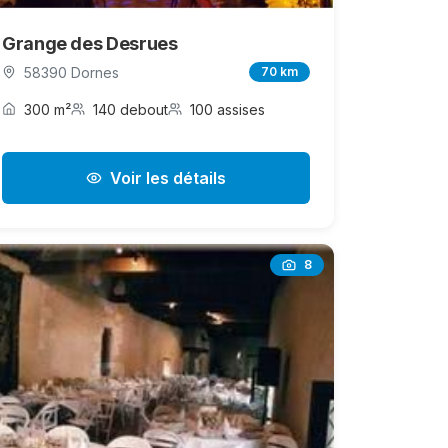
Grange des Desrues
58390 Dornes
70 km
300 m²
140 debout
100 assises
Voir les détails
8