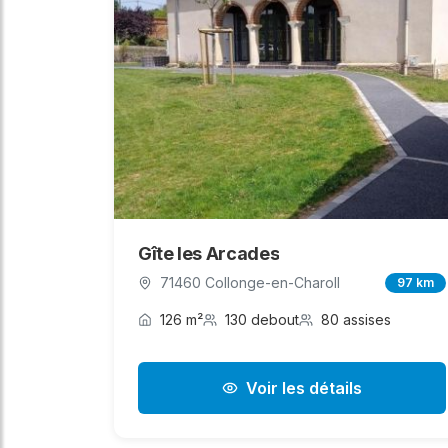
Gîte les Arcades
71460 Collonge-en-Charoll
97 km
126 m²
130 debout
80 assises
Voir les détails