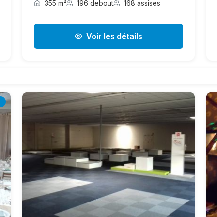
355 m²
196 debout
168 assises
Voir les détails