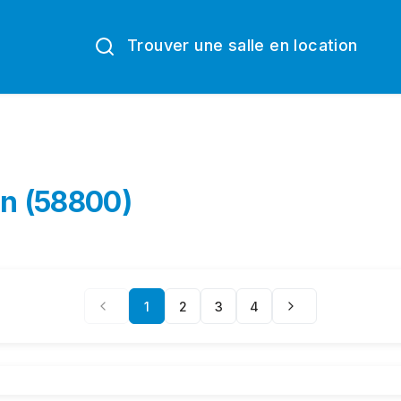
Trouver une salle en location
en (58800)
1
2
3
4