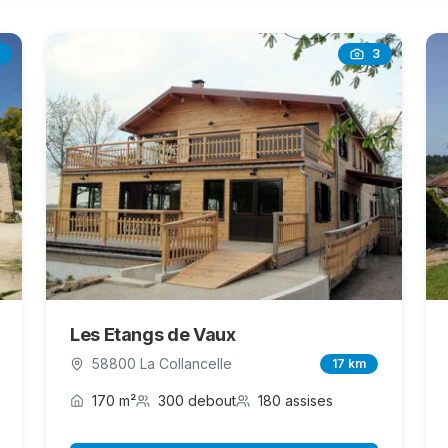
3
Les Etangs de Vaux
58800 La Collancelle
17 km
170 m²
300 debout
180 assises