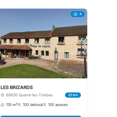
4
LES BRIZARDS
89630 Quarré-les-Tombes
20 km
135 m²
100 debout
100 assises