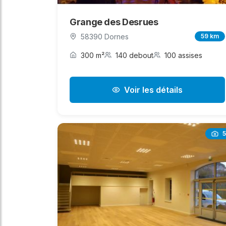
Grange des Desrues
58390 Dornes
59 km
300 m²
140 debout
100 assises
Voir les détails
5