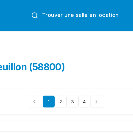
Trouver une salle en location
euillon (58800)
1
2
3
4