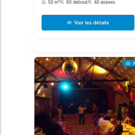
50 m²
60 debout
40 assises
Voir les détails
3