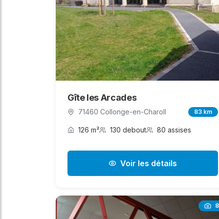
Gîte les Arcades
71460 Collonge-en-Charoll
83 km
126 m²
130 debout
80 assises
Voir les détails
8