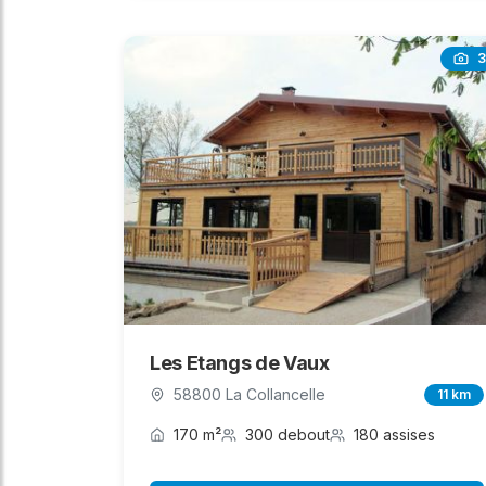
3
Les Etangs de Vaux
58800 La Collancelle
11 km
170 m²
300 debout
180 assises