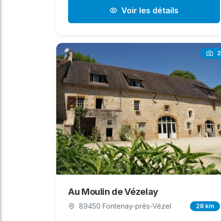
Voir les détails
2
Au Moulin de Vézelay
89450 Fontenay-près-Vézel
28 km