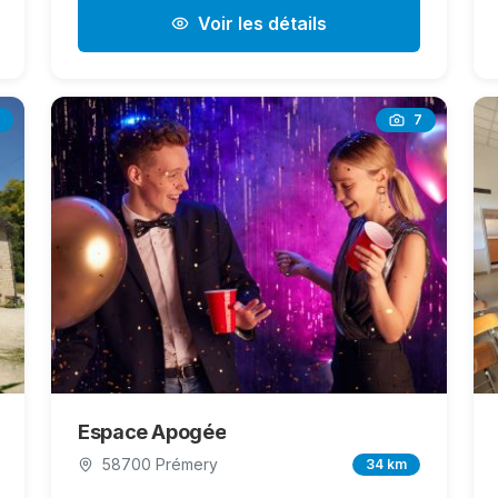
Voir les détails
7
Espace Apogée
58700 Prémery
34 km