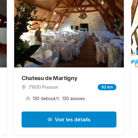
Chateau de Martigny
71600 Poisson
92 km
130 debout
130 assises
Voir les détails