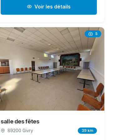
Voir les détails
5
salle des fêtes
89200 Givry
39 km