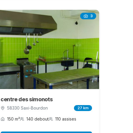
3
centre des simonots
58330 Saxi-Bourdon
27 km
150 m²
140 debout
110 assises