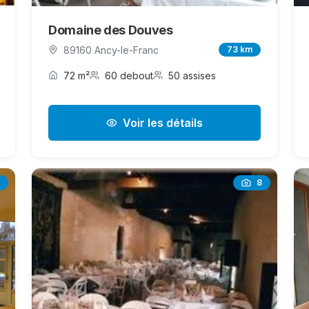
Domaine des Douves
89160 Ancy-le-Franc
73 km
72 m²
60 debout
50 assises
Voir les détails
8