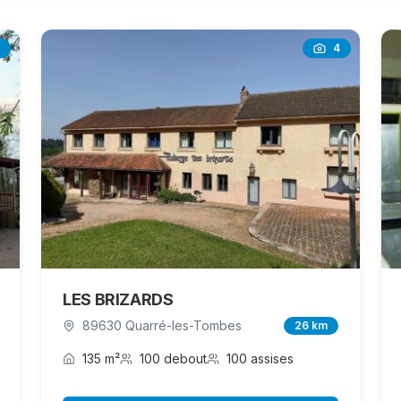
4
LES BRIZARDS
89630 Quarré-les-Tombes
26 km
135 m²
100 debout
100 assises