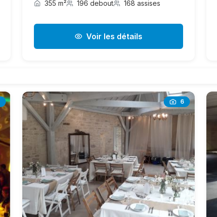
355 m²
196 debout
168 assises
Voir les détails
6