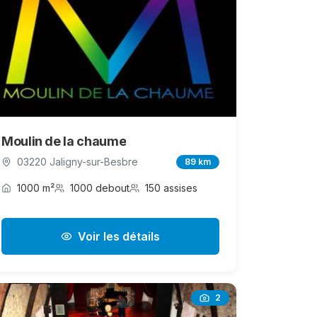
Moulin de la chaume
03220 Jaligny-sur-Besbre
89 km
1000 m²
1000 debout
150 assises
Voir les détails
2