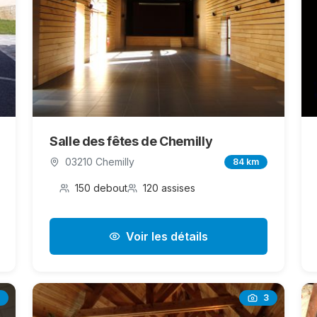
Salle des fêtes de Chemilly
03210 Chemilly
84 km
150 debout
120 assises
Voir les détails
3