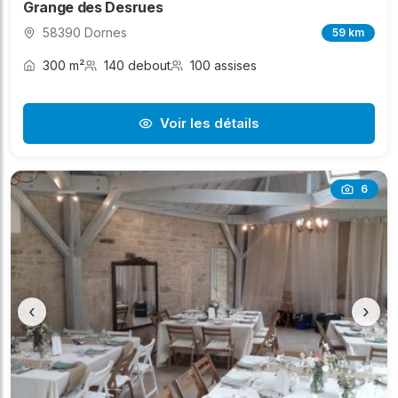
Grange des Desrues
58390 Dornes
59 km
300 m²
140 debout
100 assises
Voir les détails
6
‹
›