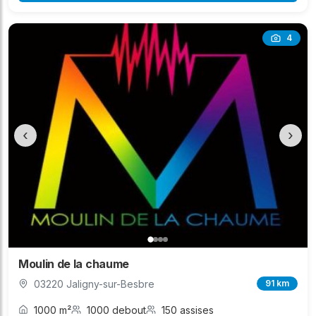
4
‹
›
Moulin de la chaume
03220 Jaligny-sur-Besbre
91 km
1000 m²
1000 debout
150 assises