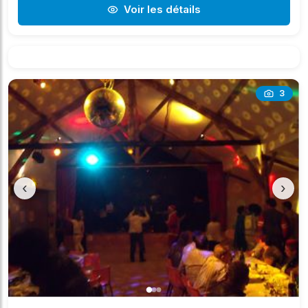
Voir les détails
3
‹
›