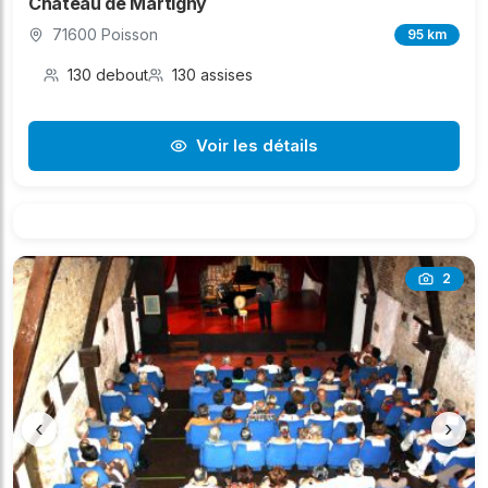
Chateau de Martigny
71600 Poisson
95 km
130 debout
130 assises
Voir les détails
2
‹
›