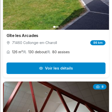
Gîte les Arcades
71460 Collonge-en-Charoll
86 km
126 m²
130 debout
80 assises
Voir les détails
8