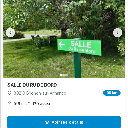
‹
›
SALLE DU RU DE BORD
89210 Brienon-sur-Armanço
89 km
169 m²
120 assises
Voir les détails