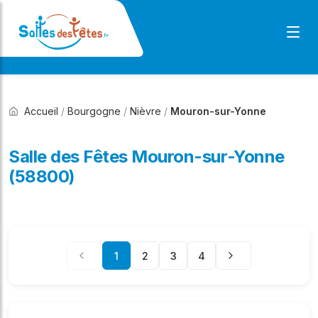
Accueil
/
Bourgogne
/
Nièvre
/
Mouron-sur-Yonne
Salle des Fêtes Mouron-sur-Yonne
(58800)
1
2
3
4