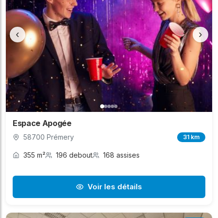
‹
›
Espace Apogée
58700 Prémery
31 km
355 m²
196 debout
168 assises
Voir les détails