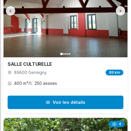
‹
›
SALLE CULTURELLE
89600 Germigny
89 km
400 m²
250 assises
Voir les détails
4