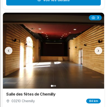
3
‹
›
Salle des fêtes de Chemilly
03210 Chemilly
84 km