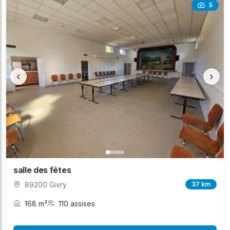
5
‹
›
salle des fêtes
89200 Givry
37 km
168 m²
110 assises