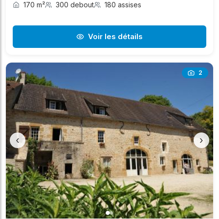
170 m²
300 debout
180 assises
Voir les détails
2
‹
›