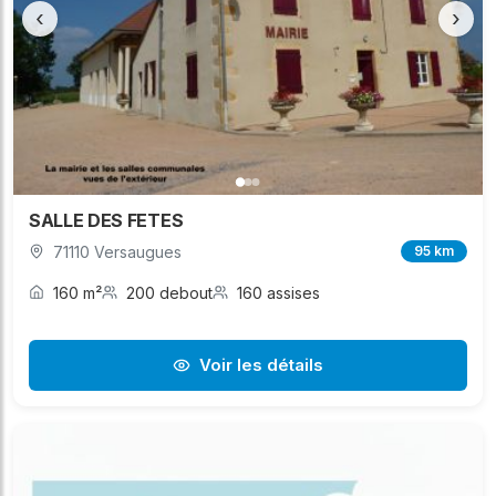
‹
›
SALLE DES FETES
71110 Versaugues
95 km
160 m²
200 debout
160 assises
Voir les détails