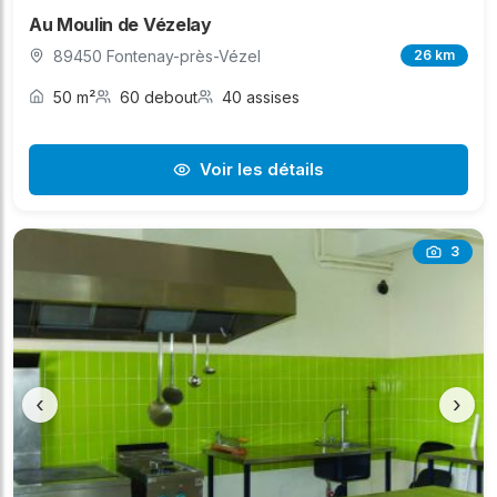
Au Moulin de Vézelay
89450 Fontenay-près-Vézel
26 km
50 m²
60 debout
40 assises
Voir les détails
3
‹
›