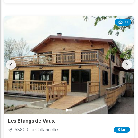
3
‹
›
Les Etangs de Vaux
58800 La Collancelle
8 km