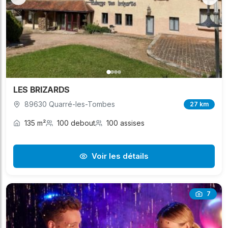
LES BRIZARDS
89630 Quarré-les-Tombes
27 km
135 m²
100 debout
100 assises
Voir les détails
7