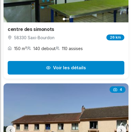
centre des simonots
58330 Saxi-Bourdon
26 km
150 m²
140 debout
110 assises
Voir les détails
4
‹
›