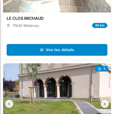
LE CLOS MICHAUD
71640 Mellecey
85 km
Voir les détails
3
‹
›