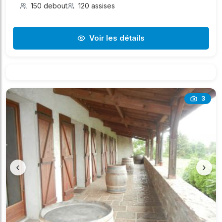
150 debout
120 assises
Voir les détails
3
‹
›