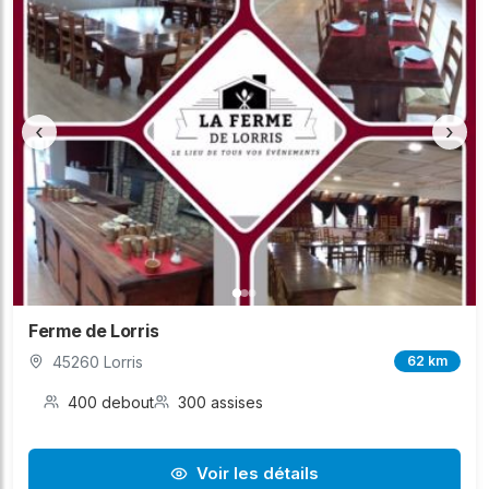
‹
›
Ferme de Lorris
45260 Lorris
62 km
400 debout
300 assises
Voir les détails