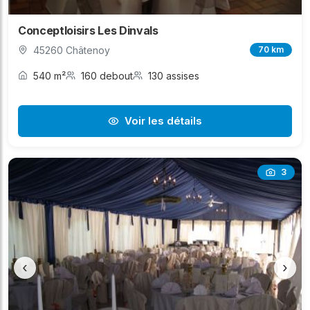
Conceptloisirs Les Dinvals
45260 Châtenoy
70 km
540 m²
160 debout
130 assises
Voir les détails
3
‹
›