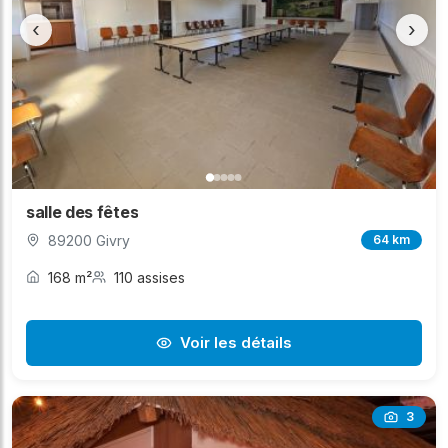
‹
›
salle des fêtes
89200 Givry
64 km
168 m²
110 assises
Voir les détails
3