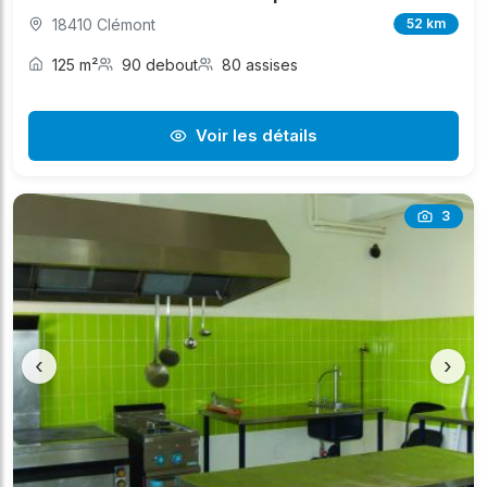
18410 Clémont
52 km
125 m²
90 debout
80 assises
Voir les détails
3
‹
›