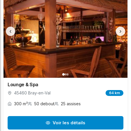
‹
›
Lounge & Spa
45460 Bray-en-Val
64 km
300 m²
50 debout
25 assises
Voir les détails