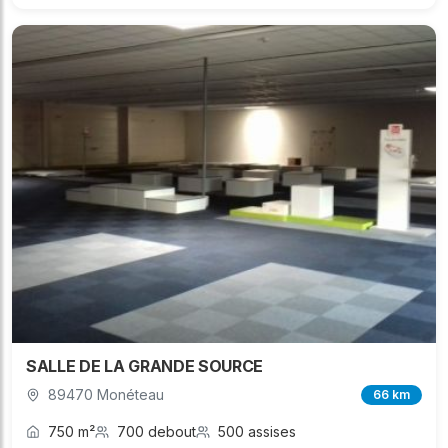
SALLE DE LA GRANDE SOURCE
89470 Monéteau
66 km
750 m²
700 debout
500 assises