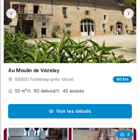
‹
›
Au Moulin de Vézelay
89450 Fontenay-près-Vézel
60 km
50 m²
60 debout
40 assises
Voir les détails
3