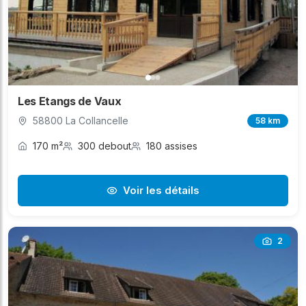
Les Etangs de Vaux
58800 La Collancelle
58 km
170 m²
300 debout
180 assises
Voir les détails
2