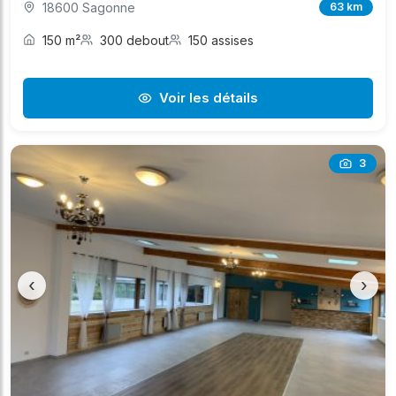
18600 Sagonne
63 km
150 m²
300 debout
150 assises
Voir les détails
3
‹
›