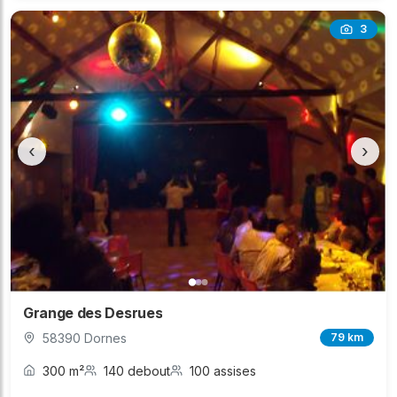
3
‹
›
Grange des Desrues
58390 Dornes
79 km
300 m²
140 debout
100 assises