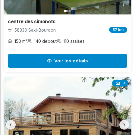
centre des simonots
58330 Saxi-Bourdon
57 km
150 m²
140 debout
110 assises
Voir les détails
3
‹
›