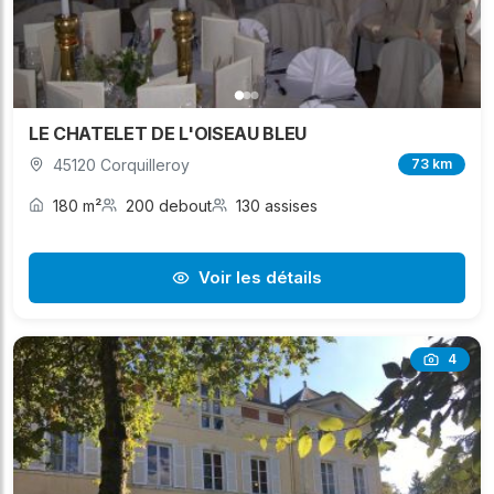
LE CHATELET DE L'OISEAU BLEU
45120 Corquilleroy
73 km
180 m²
200 debout
130 assises
Voir les détails
4