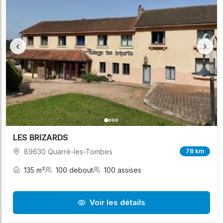
‹
›
LES BRIZARDS
89630 Quarré-les-Tombes
78 km
135 m²
100 debout
100 assises
Voir les détails