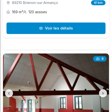
89210 Brienon-sur-Armanço
81 km
169 m²
120 assises
Voir les détails
8
‹
›