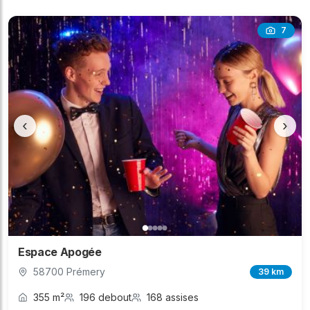
7
‹
›
Espace Apogée
58700 Prémery
39 km
355 m²
196 debout
168 assises