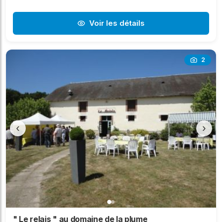
Voir les détails
2
‹
›
" Le relais " au domaine de la plume