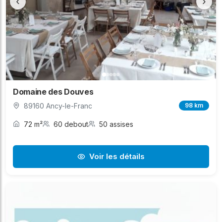
‹
›
Domaine des Douves
89160 Ancy-le-Franc
98 km
72 m²
60 debout
50 assises
Voir les détails