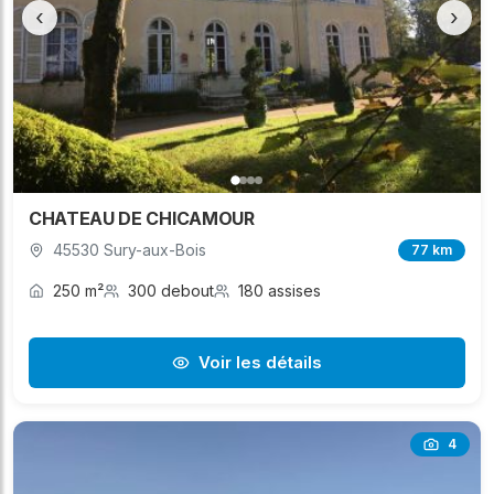
‹
›
CHATEAU DE CHICAMOUR
45530 Sury-aux-Bois
77 km
250 m²
300 debout
180 assises
Voir les détails
4