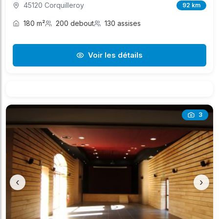
45120 Corquilleroy
92 km
180 m²
200 debout
130 assises
Voir les détails
3
‹
›