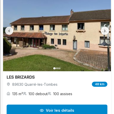
‹
›
LES BRIZARDS
89630 Quarré-les-Tombes
48 km
135 m²
100 debout
100 assises
Voir les détails