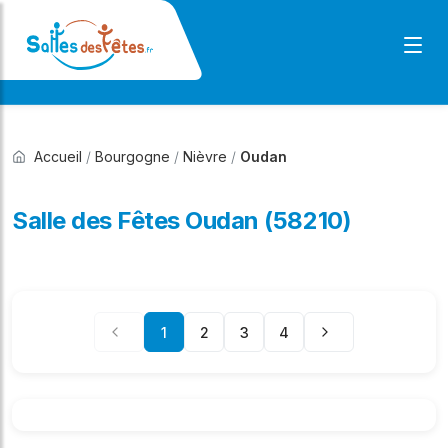
Accueil
/
Bourgogne
/
Nièvre
/
Oudan
Salle des Fêtes Oudan (58210)
1
2
3
4