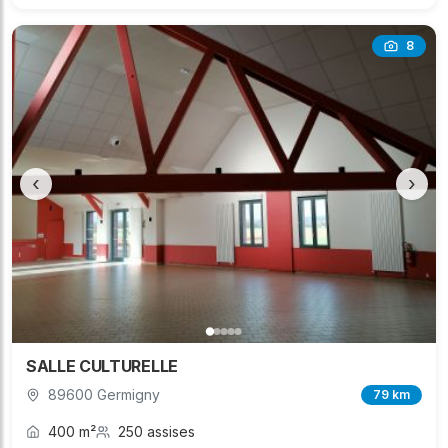
8
‹
›
SALLE CULTURELLE
89600 Germigny
79 km
400 m²
250 assises