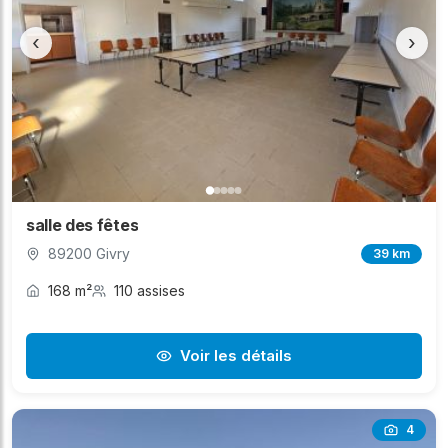
‹
›
salle des fêtes
89200 Givry
39 km
168 m²
110 assises
Voir les détails
4