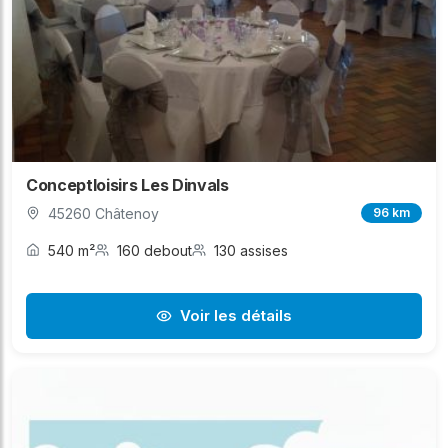
Conceptloisirs Les Dinvals
45260 Châtenoy
96 km
540 m²
160 debout
130 assises
Voir les détails