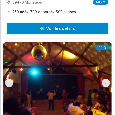
89470 Monéteau
58 km
750 m²
700 debout
500 assises
Voir les détails
3
‹
›