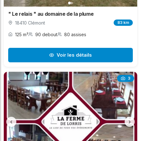
" Le relais " au domaine de la plume
18410 Clémont
83 km
125 m²
90 debout
80 assises
Voir les détails
3
‹
›