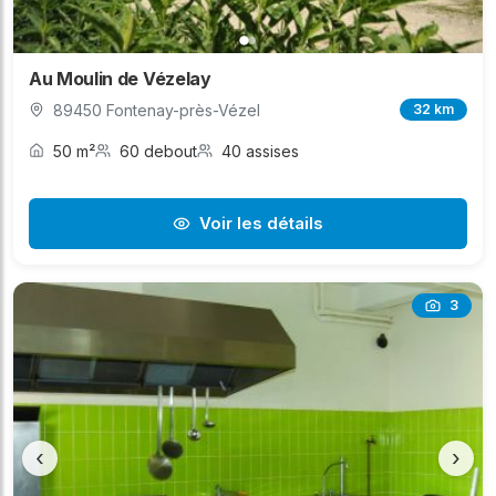
Au Moulin de Vézelay
89450 Fontenay-près-Vézel
32 km
50 m²
60 debout
40 assises
Voir les détails
3
‹
›