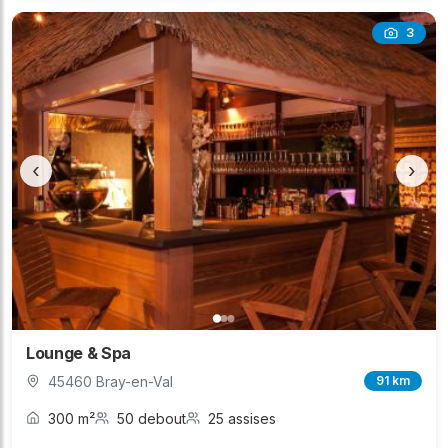
3
‹
›
Lounge & Spa
45460 Bray-en-Val
91 km
300 m²
50 debout
25 assises