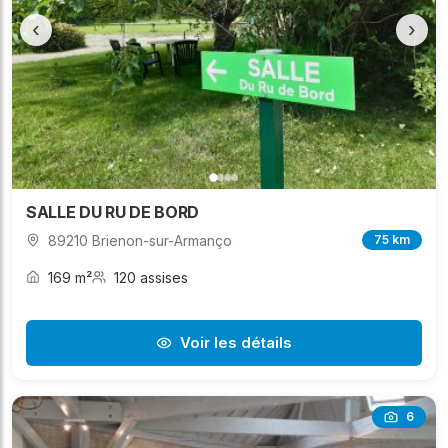
‹
›
SALLE DU RU DE BORD
89210 Brienon-sur-Armanço
75 km
169 m²
120 assises
Voir les détails
6