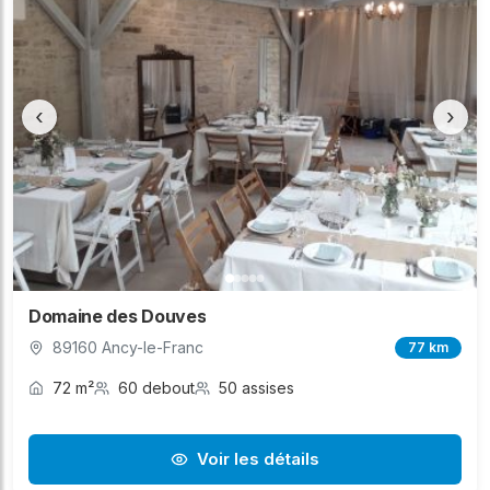
‹
›
Domaine des Douves
89160 Ancy-le-Franc
77 km
72 m²
60 debout
50 assises
Voir les détails