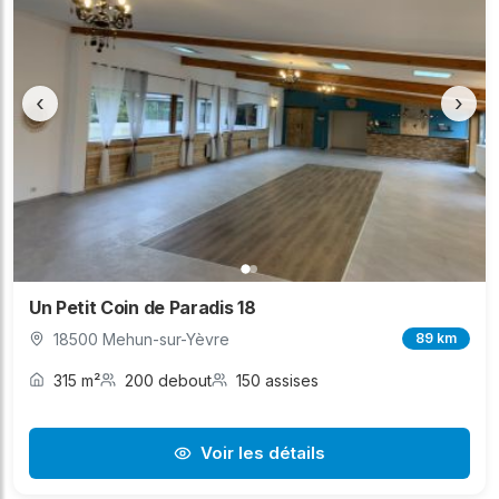
‹
›
Un Petit Coin de Paradis 18
18500 Mehun-sur-Yèvre
89 km
315 m²
200 debout
150 assises
Voir les détails