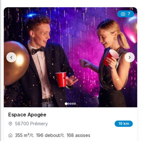
7
‹
›
Espace Apogée
58700 Prémery
19 km
355 m²
196 debout
168 assises