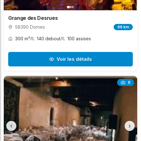
Grange des Desrues
58390 Dornes
66 km
300 m²
140 debout
100 assises
Voir les détails
8
‹
›