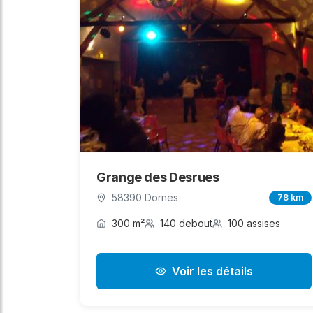
Grange des Desrues
58390 Dornes
78 km
300 m²
140 debout
100 assises
Voir les détails