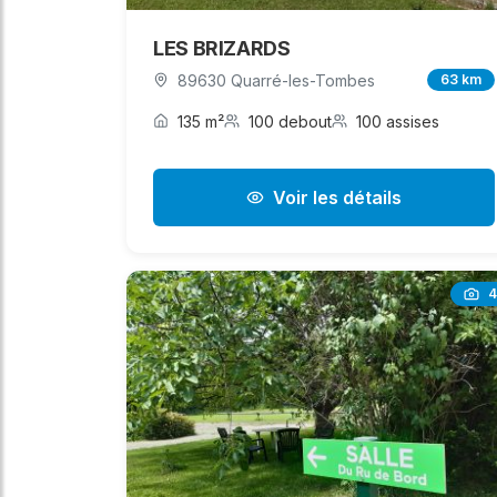
LES BRIZARDS
89630 Quarré-les-Tombes
63 km
135 m²
100 debout
100 assises
Voir les détails
4