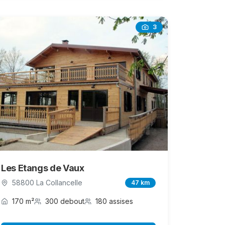
3
Les Etangs de Vaux
58800 La Collancelle
47 km
170 m²
300 debout
180 assises