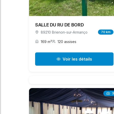
SALLE DU RU DE BORD
89210 Brienon-sur-Armanço
70 km
169 m²
120 assises
Voir les détails
3