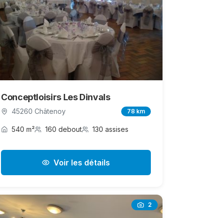
Conceptloisirs Les Dinvals
45260 Châtenoy
78 km
540 m²
160 debout
130 assises
Voir les détails
2