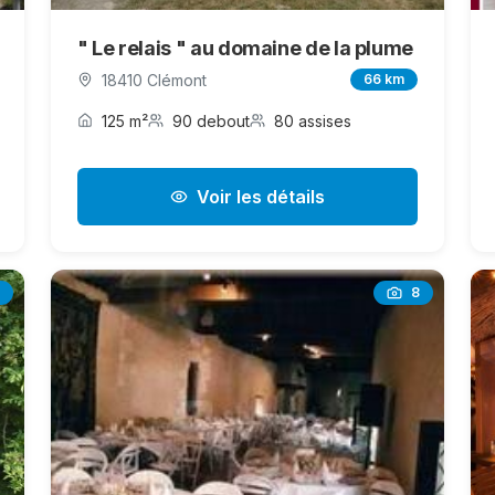
" Le relais " au domaine de la plume
18410 Clémont
66 km
125 m²
90 debout
80 assises
Voir les détails
8