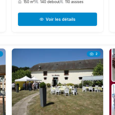
150 m²
140 debout
110 assises
Voir les détails
2