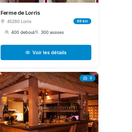
Ferme de Lorris
45260 Lorris
69 km
400 debout
300 assises
Voir les détails
3