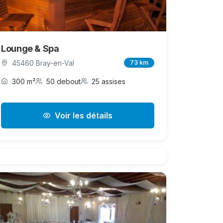
Lounge & Spa
45460 Bray-en-Val
73 km
300 m²
50 debout
25 assises
Voir les détails