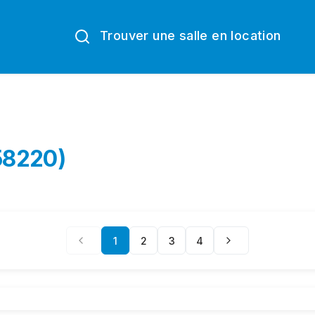
Trouver une salle en location
(58220)
1
2
3
4