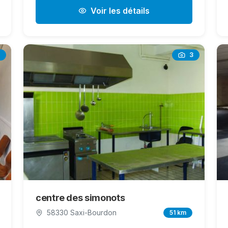
Voir les détails
3
centre des simonots
58330 Saxi-Bourdon
51 km