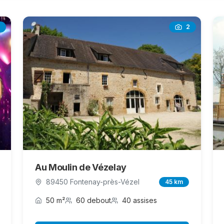
2
Au Moulin de Vézelay
89450 Fontenay-près-Vézel
45 km
50 m²
60 debout
40 assises