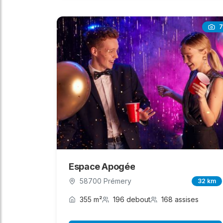
7
Espace Apogée
58700 Prémery
32 km
355 m²
196 debout
168 assises