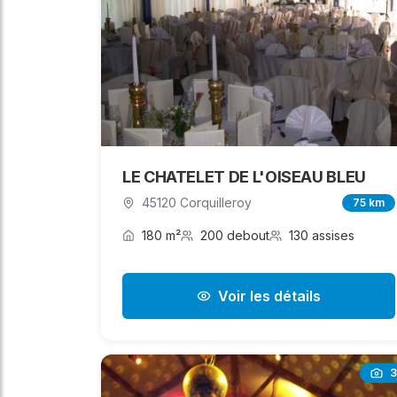
LE CHATELET DE L'OISEAU BLEU
45120 Corquilleroy
75 km
180 m²
200 debout
130 assises
Voir les détails
3