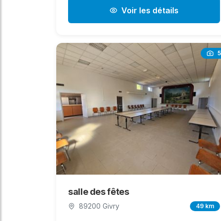
Voir les détails
5
salle des fêtes
89200 Givry
49 km