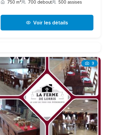
750 m²
700 debout
500 assises
Voir les détails
3