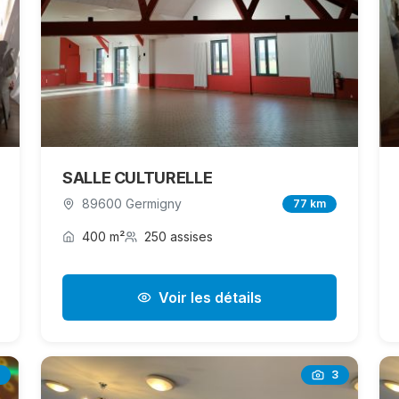
SALLE CULTURELLE
89600 Germigny
77 km
400 m²
250 assises
Voir les détails
3