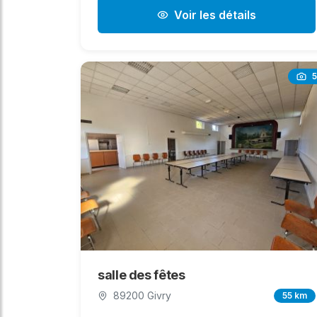
Voir les détails
5
salle des fêtes
89200 Givry
55 km