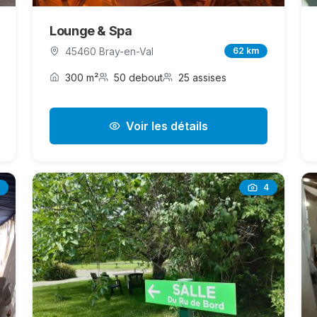
Lounge & Spa
45460 Bray-en-Val
62 km
300 m²
50 debout
25 assises
Voir les détails
4