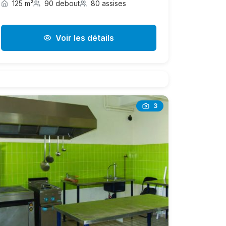
125 m²
90 debout
80 assises
Voir les détails
3