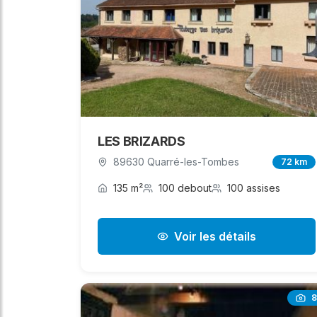
LES BRIZARDS
89630 Quarré-les-Tombes
72 km
135 m²
100 debout
100 assises
Voir les détails
8