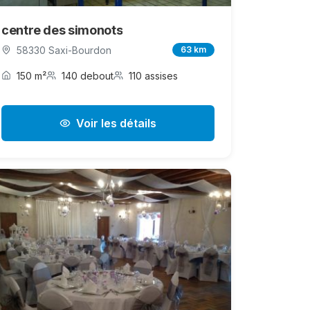
centre des simonots
58330 Saxi-Bourdon
63 km
150 m²
140 debout
110 assises
Voir les détails