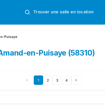
Trouver une salle en location
en-Puisaye
t-Amand-en-Puisaye (58310)
1
2
3
4