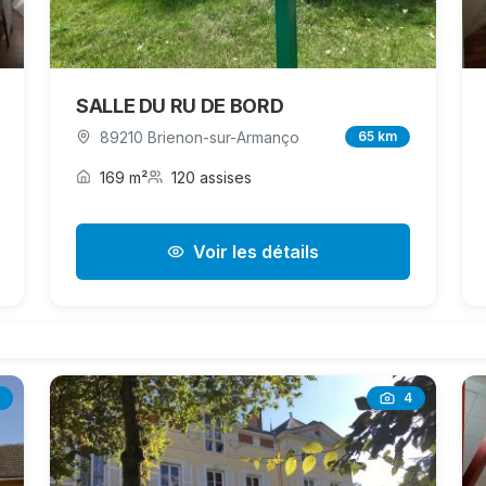
SALLE DU RU DE BORD
89210 Brienon-sur-Armanço
65 km
169 m²
120 assises
Voir les détails
4