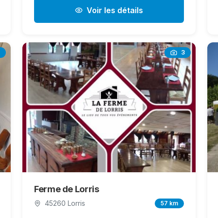
Voir les détails
3
Ferme de Lorris
45260 Lorris
57 km