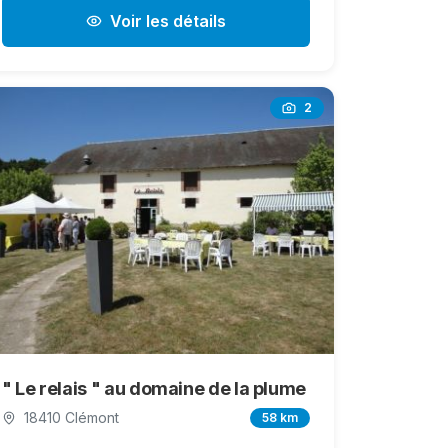
Voir les détails
2
" Le relais " au domaine de la plume
18410 Clémont
58 km