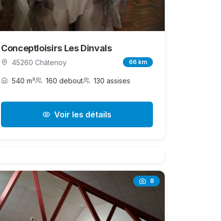
Conceptloisirs Les Dinvals
45260 Châtenoy
66 km
540 m²
160 debout
130 assises
Voir les détails
8