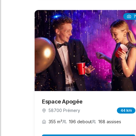
7
Espace Apogée
58700 Prémery
44 km
355 m²
196 debout
168 assises