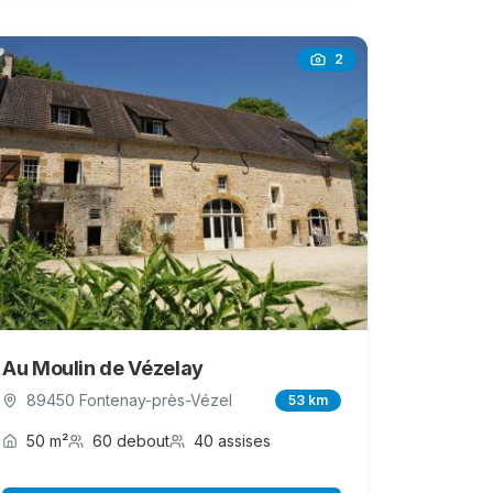
2
Au Moulin de Vézelay
89450 Fontenay-près-Vézel
53 km
50 m²
60 debout
40 assises