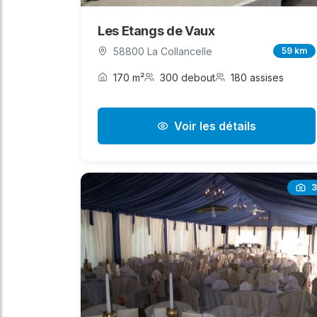
Les Etangs de Vaux
58800 La Collancelle
59 km
170 m²
300 debout
180 assises
Voir les détails
3