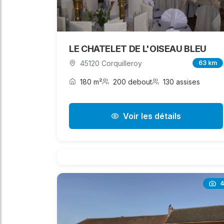
LE CHATELET DE L'OISEAU BLEU
45120 Corquilleroy
63 km
180 m²
200 debout
130 assises
Voir les détails
4