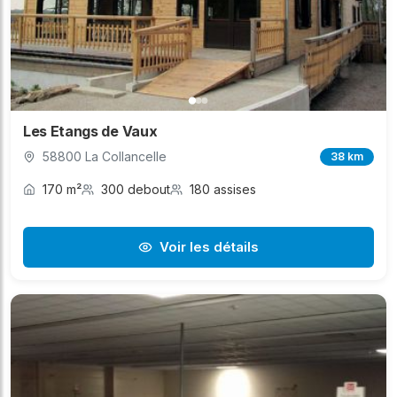
Les Etangs de Vaux
58800 La Collancelle
38 km
170 m²
300 debout
180 assises
Voir les détails