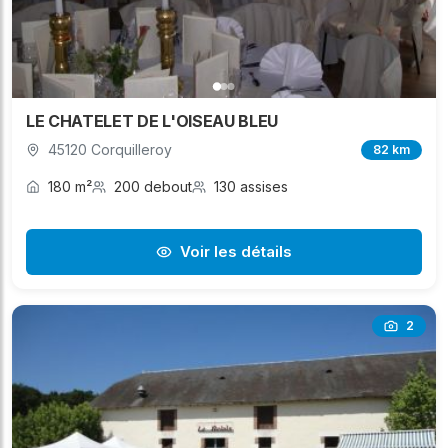
LE CHATELET DE L'OISEAU BLEU
45120 Corquilleroy
82 km
180 m²
200 debout
130 assises
Voir les détails
2