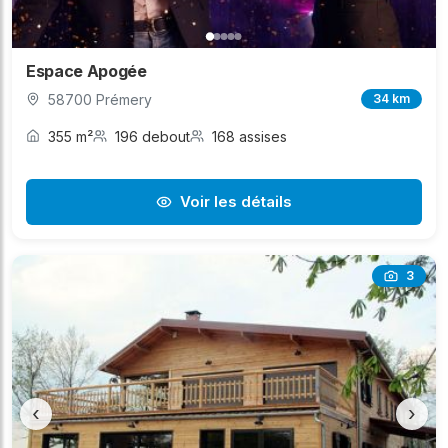
Espace Apogée
58700 Prémery
34 km
355 m²
196 debout
168 assises
Voir les détails
3
‹
›