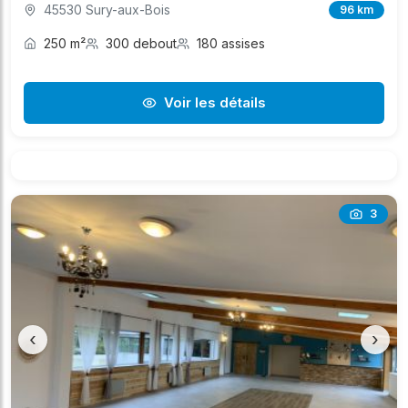
45530 Sury-aux-Bois
96 km
250 m²
300 debout
180 assises
Voir les détails
3
‹
›