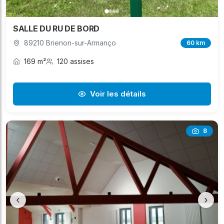
SALLE DU RU DE BORD
89210 Brienon-sur-Armanço
60 km
169 m²
120 assises
Voir les détails
8
‹
›