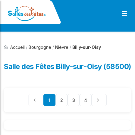
Accueil
/
Bourgogne
/
Nièvre
/
Billy-sur-Oisy
Salle des Fêtes Billy-sur-Oisy (58500)
1
2
3
4