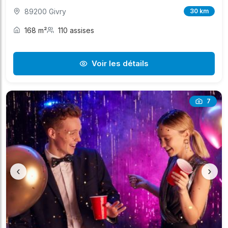
89200 Givry
30 km
168 m²
110 assises
Voir les détails
7
‹
›