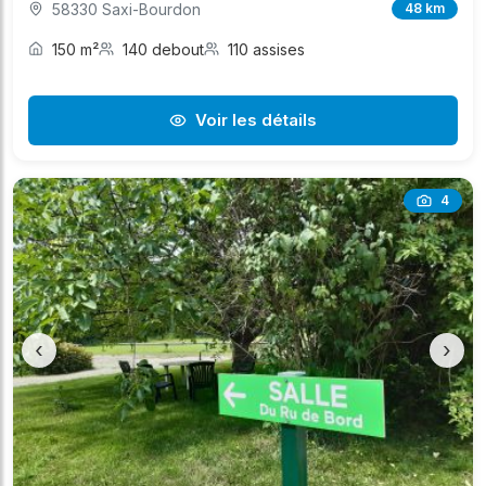
58330 Saxi-Bourdon
48 km
150 m²
140 debout
110 assises
Voir les détails
4
‹
›