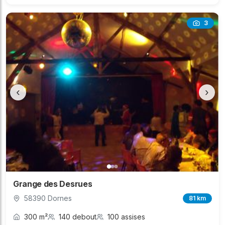
3
‹
›
Grange des Desrues
58390 Dornes
81 km
300 m²
140 debout
100 assises