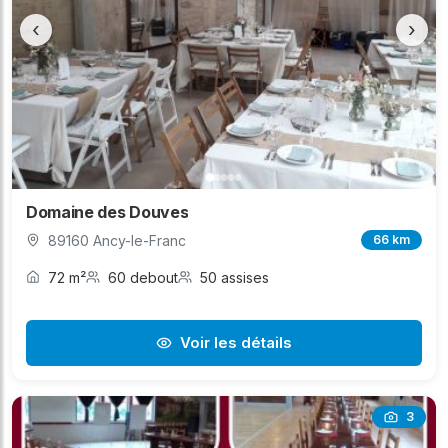
‹
›
Domaine des Douves
89160 Ancy-le-Franc
66 km
72 m²
60 debout
50 assises
Voir les détails
3