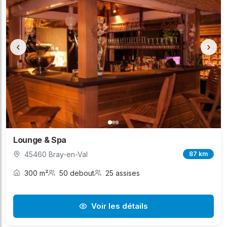
‹
›
Lounge & Spa
45460 Bray-en-Val
87 km
300 m²
50 debout
25 assises
Voir les détails