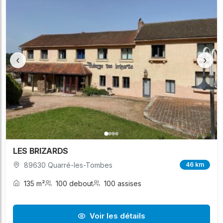
‹
›
LES BRIZARDS
89630 Quarré-les-Tombes
46 km
135 m²
100 debout
100 assises
Voir les détails