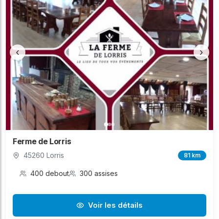
‹
›
Ferme de Lorris
45260 Lorris
81 km
400 debout
300 assises
Voir les détails