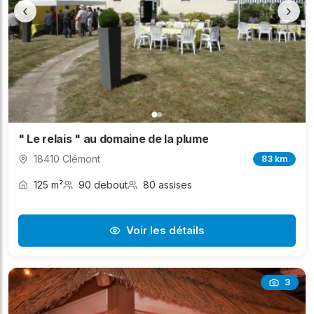
‹
›
" Le relais " au domaine de la plume
18410 Clémont
83 km
125 m²
90 debout
80 assises
Voir les détails
3