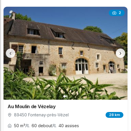
2
‹
›
Au Moulin de Vézelay
89450 Fontenay-près-Vézel
28 km
50 m²
60 debout
40 assises