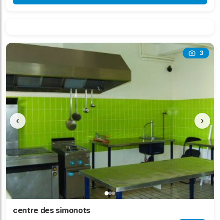
3
‹
›
centre des simonots