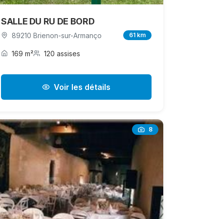
SALLE DU RU DE BORD
89210 Brienon-sur-Armanço
61 km
169 m²
120 assises
Voir les détails
8