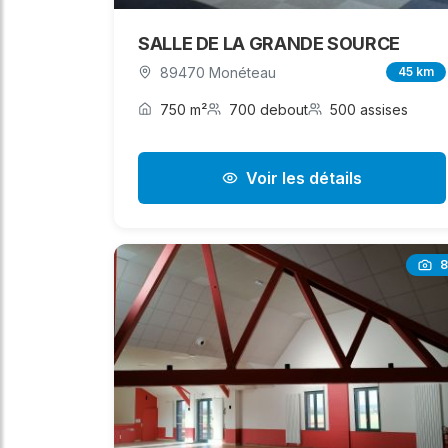
SALLE DE LA GRANDE SOURCE
89470 Monéteau
45 km
750 m²
700 debout
500 assises
Voir les détails
8