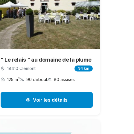
" Le relais " au domaine de la plume
18410 Clémont
94 km
125 m²
90 debout
80 assises
Voir les détails