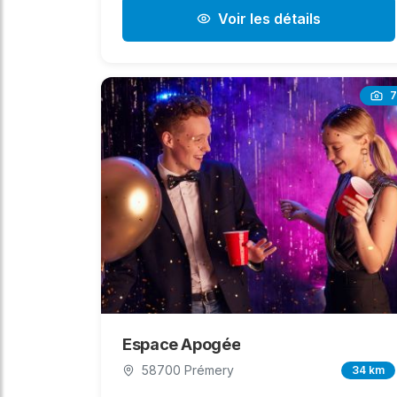
Voir les détails
7
Espace Apogée
58700 Prémery
34 km