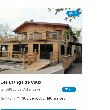
3
Les Etangs de Vaux
58800 La Collancelle
31 km
170 m²
300 debout
180 assises