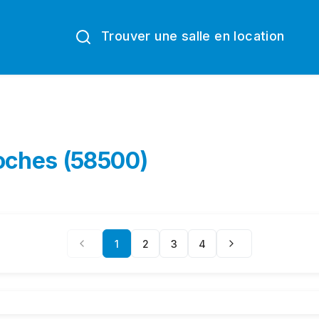
Trouver une salle en location
roches (58500)
1
2
3
4