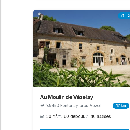
2
Au Moulin de Vézelay
89450 Fontenay-près-Vézel
17 km
50 m²
60 debout
40 assises