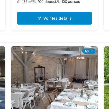
135 m²
100 debout
100 assises
Voir les détails
6