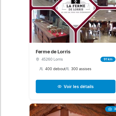
Ferme de Lorris
45260 Lorris
91 km
400 debout
300 assises
Voir les détails
3