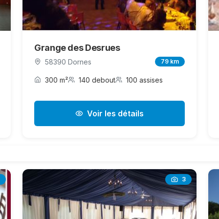
Grange des Desrues
58390 Dornes
79 km
300 m²
140 debout
100 assises
Voir les détails
3