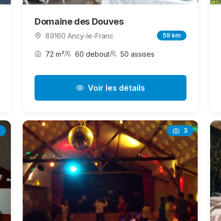
Domaine des Douves
89160 Ancy-le-Franc
59 km
72 m²
60 debout
50 assises
Voir les détails
3