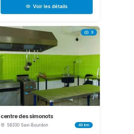
Voir les détails
3
centre des simonots
58330 Saxi-Bourdon
45 km