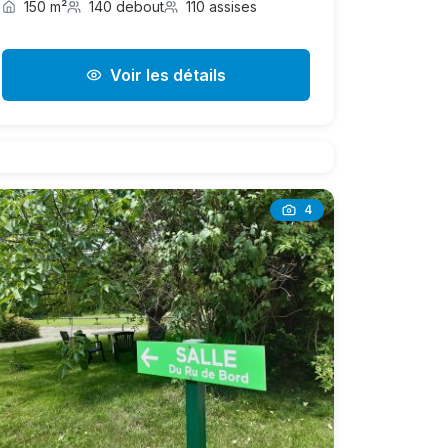
150 m²
140 debout
110 assises
Voir les détails
4