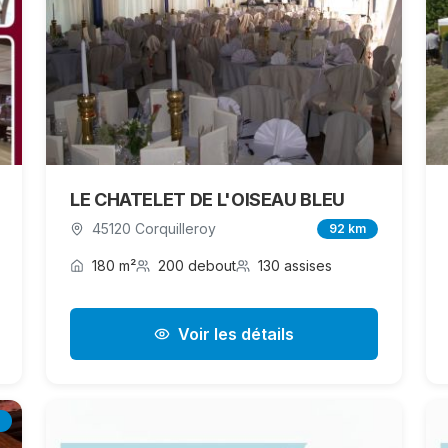
LE CHATELET DE L'OISEAU BLEU
45120 Corquilleroy
92 km
180 m²
200 debout
130 assises
Voir les détails