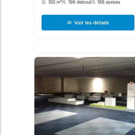
355 m²
196 debout
168 assises
Voir les détails