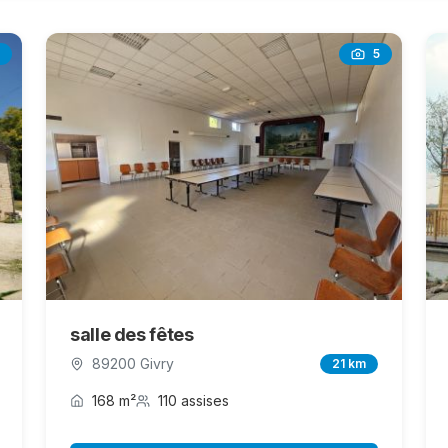
5
salle des fêtes
89200 Givry
21 km
168 m²
110 assises