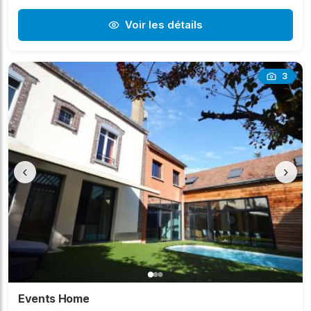
Voir les détails
3
‹
›
Events Home