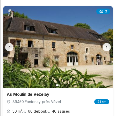
2
‹
›
Au Moulin de Vézelay
89450 Fontenay-près-Vézel
21 km
50 m²
60 debout
40 assises