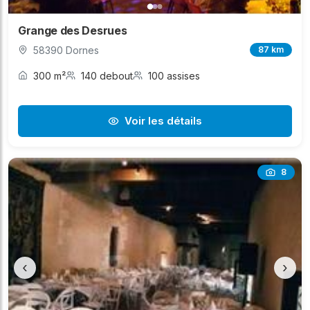
Grange des Desrues
58390 Dornes
87 km
300 m²
140 debout
100 assises
Voir les détails
8
‹
›