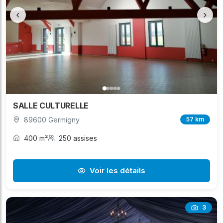
‹
›
SALLE CULTURELLE
89600 Germigny
57 km
400 m²
250 assises
Voir les détails
3