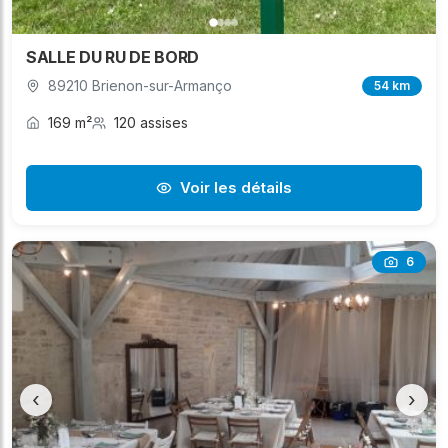
SALLE DU RU DE BORD
89210 Brienon-sur-Armanço
54 km
169 m²
120 assises
Voir les détails
6
‹
›