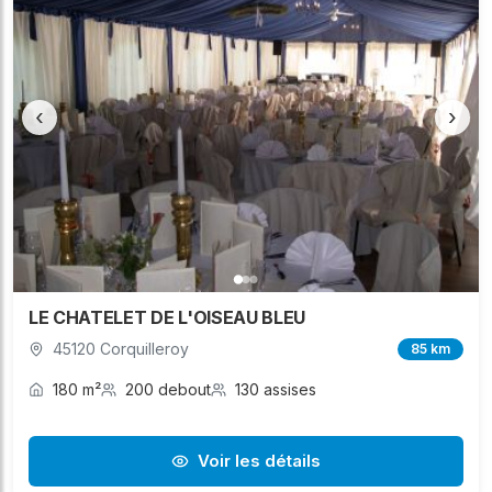
‹
›
LE CHATELET DE L'OISEAU BLEU
45120 Corquilleroy
85 km
180 m²
200 debout
130 assises
Voir les détails