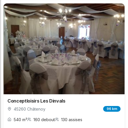
Conceptloisirs Les Dinvals
45260 Châtenoy
96 km
540 m²
160 debout
130 assises