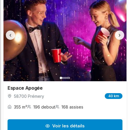
‹
›
Espace Apogée
58700 Prémery
40 km
355 m²
196 debout
168 assises
Voir les détails