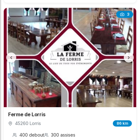
3
‹
›
Ferme de Lorris
45260 Lorris
86 km
400 debout
300 assises