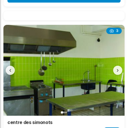
3
‹
›
centre des simonots