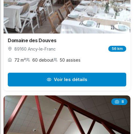
Domaine des Douves
89160 Ancy-le-Franc
56 km
72 m²
60 debout
50 assises
Voir les détails
8