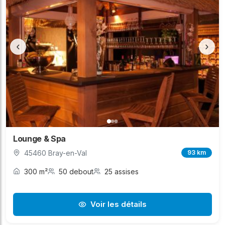
‹
›
Lounge & Spa
45460 Bray-en-Val
93 km
300 m²
50 debout
25 assises
Voir les détails