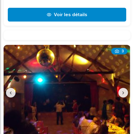
Voir les détails
3
‹
›