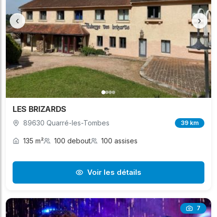
‹
›
LES BRIZARDS
89630 Quarré-les-Tombes
39 km
135 m²
100 debout
100 assises
Voir les détails
7