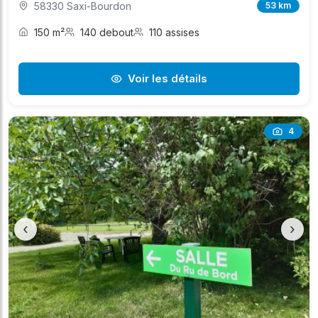
58330 Saxi-Bourdon
53 km
150 m²
140 debout
110 assises
Voir les détails
4
‹
›