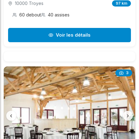
10000 Troyes
97 km
60 debout
40 assises
Voir les détails
3
‹
›