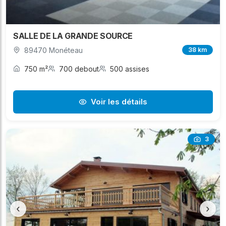
SALLE DE LA GRANDE SOURCE
89470 Monéteau
38 km
750 m²
700 debout
500 assises
Voir les détails
3
‹
›