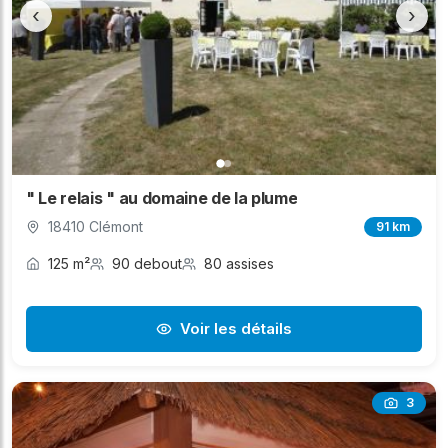
‹
›
" Le relais " au domaine de la plume
18410 Clémont
91 km
125 m²
90 debout
80 assises
Voir les détails
3