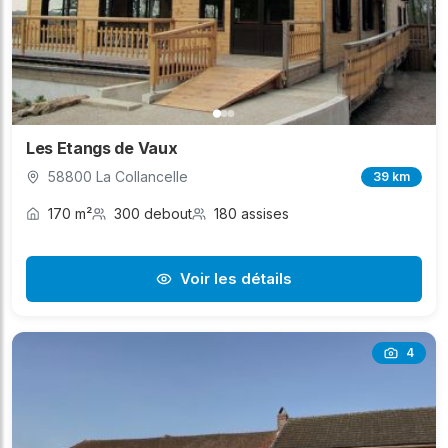
Les Etangs de Vaux
58800 La Collancelle
39 km
170 m²
300 debout
180 assises
Voir les détails
4