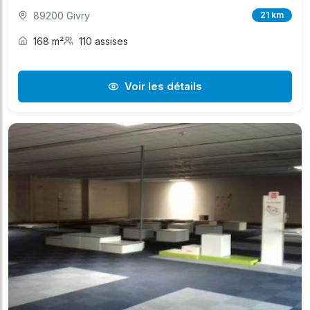
89200 Givry
21 km
168 m²
110 assises
Voir les détails